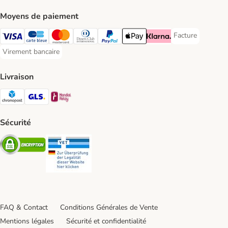
Moyens de paiement
Facture
Facture Payment
Visa Payment Method
carte bleue Payment Method
Master Card Payment Method
Diners Club Payment Method
Paypal Payment Method
Apple Pay Payment Method
Klarna Payment Method
Virement bancaire
Virement bancaire Payment Method
Livraison
Chronopost Shipping Method
GLS Shipping Method
Mondial relay Shipping Method
Sécurité
Security
Security
FAQ & Contact
Conditions Générales de Vente
Mentions légales
Sécurité et confidentialité