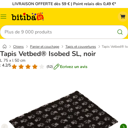
LIVRAISON OFFERTE dès 59 € | Point relais dès 0,49 €*
Menu
Rechercher
Chiens
Panier et couchage
Tapis et couvertures
Tapis Vetbed® Is
Tapis Vetbed® Isobed SL, noir
L 75 x l 50 cm
: 4.2/5
Ecrivez un avis
(
52
)