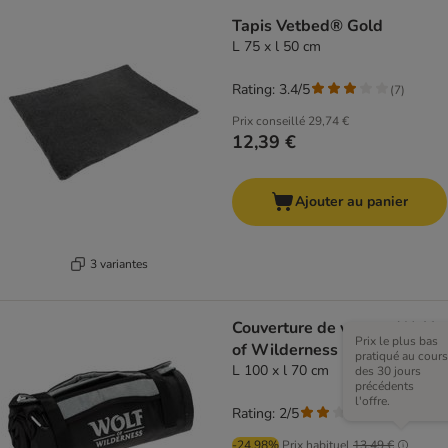
Tapis Vetbed® Gold
L 75 x l 50 cm
Rating: 3.4/5
(
7
)
Prix conseillé
29,74 €
12,39 €
Ajouter au panier
3 variantes
Couverture de voyage Wolf
Prix le plus bas
of Wilderness
pratiqué au cours
L 100 x l 70 cm
des 30 jours
précédents
l'offre.
Rating: 2/5
(
1
)
-24.98%
Prix habituel
13,49 €