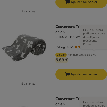
Ajouter au panier
9 variantes
Couverture Trixie Kenny pour
Prix le plus bas
chien
pratiqué au cours
L 150 x l 100 cm, gris
des 30 jours
précédents
l'offre.
Rating: 4.3/5
(
3
)
-25.03%
Prix habituel
9,19 €
6,89 €
Ajouter au panier
9 variantes
Couverture Trixie Kenny pour
Prix le plus bas
chien
pratiqué au cours