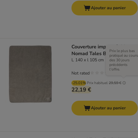
Ajouter au panier
Couverture imperméable
Prix le plus bas
Nomad Tales Blush taupe
pratiqué au cours
L 140 x l 105 cm
des 30 jours
précédents
l'offre.
Not rated
-25.01%
Prix habituel
29,59 €
22,19 €
Ajouter au panier