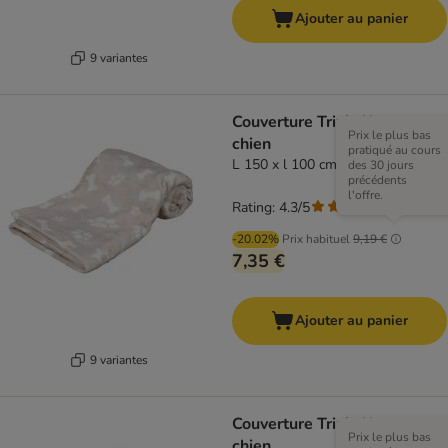
Ajouter au panier
9 variantes
Couverture Trixie Kenny pour
Prix le plus bas
chien
pratiqué au cours
L 150 x l 100 cm, beige
des 30 jours
précédents
l'offre.
Rating: 4.3/5
(
3
)
-20.02%
Prix habituel
9,19 €
7,35 €
Ajouter au panier
9 variantes
Couverture Trixie Kenny pour
Prix le plus bas
chien