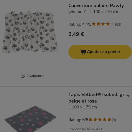
Couverture polaire Pawty
gris foncé : L 100 x l 70 cm
Rating: 4.4/5
(
63
)
2,49 €
Ajouter au panier
2 variantes
Tapis Vetbed® Isobed, gris,
beige et rose
L 100 x l 75 cm
Rating: 5/5
(
9
)
Prix conseillé
36,47 €