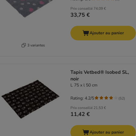
Prix conseillé
74,09 €
33,75 €
Ajouter au panier
3 variantes
Tapis Vetbed® Isobed SL,
noir
L 75 x l 50 cm
Rating: 4.2/5
(
52
)
Prix conseillé
21,53 €
11,42 €
Ajouter au panier