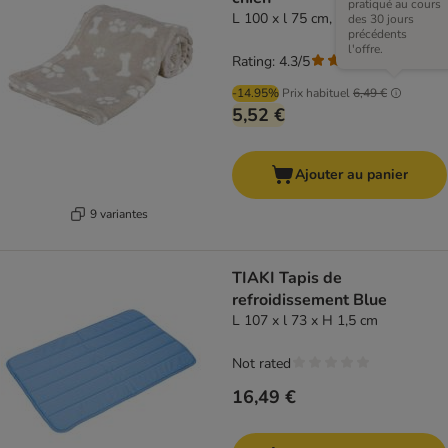
pratiqué au cours
L 100 x l 75 cm, beige
des 30 jours
précédents
l'offre.
Rating: 4.3/5
(
3
)
-14.95%
Prix habituel
6,49 €
5,52 €
Ajouter au panier
9 variantes
TIAKI Tapis de
refroidissement Blue
L 107 x l 73 x H 1,5 cm
Not rated
16,49 €