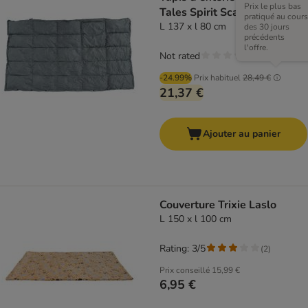
Prix le plus bas
Tales Spirit Scallion
pratiqué au cours
L 137 x l 80 cm
des 30 jours
précédents
l'offre.
Not rated
-24.99%
Prix habituel
28,49 €
21,37 €
Ajouter au panier
Couverture Trixie Laslo
L 150 x l 100 cm
Rating: 3/5
(
2
)
Prix conseillé
15,99 €
6,95 €