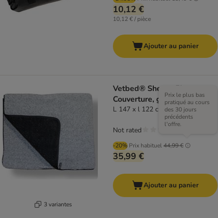
10,12 €
10,12 € / pièce
Ajouter au panier
Vetbed® Sherpa Fleece
Prix le plus bas
Couverture, grise
pratiqué au cours
L 147 x l 122 cm
des 30 jours
précédents
l'offre.
Not rated
-20%
Prix habituel
44,99 €
35,99 €
Ajouter au panier
3 variantes