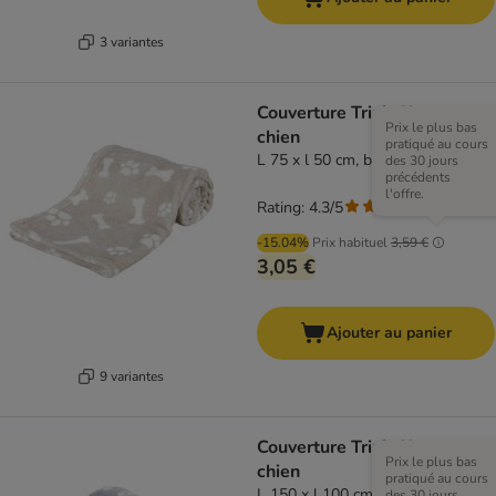
3 variantes
Couverture Trixie Kenny pour
Prix le plus bas
chien
pratiqué au cours
L 75 x l 50 cm, beige
des 30 jours
précédents
l'offre.
Rating: 4.3/5
(
3
)
-15.04%
Prix habituel
3,59 €
3,05 €
Ajouter au panier
9 variantes
Couverture Trixie Kenny pour
Prix le plus bas
chien
pratiqué au cours
L 150 x l 100 cm, bleu
des 30 jours