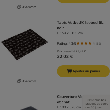
3 variantes
Tapis Vetbed® Isobed SL,
noir
L 150 x l 100 cm
Rating: 4.2/5
(
52
)
Prix conseillé
71,47 €
32,02 €
Ajouter au panier
3 variantes
Couverture Velvet pour chien
Prix le plus bas
et chat
pratiqué au cours
L 100 x l 70 cm
des 30 jours