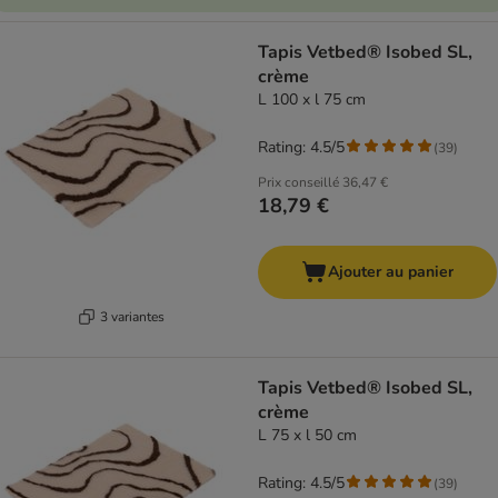
Tapis Vetbed® Isobed SL,
crème
L 100 x l 75 cm
Rating: 4.5/5
(
39
)
Prix conseillé
36,47 €
18,79 €
Ajouter au panier
3 variantes
Tapis Vetbed® Isobed SL,
crème
L 75 x l 50 cm
Rating: 4.5/5
(
39
)