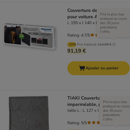
Couverture de protection
Prix le plus bas
pour voiture Allside Comfort
pratiqué au cours
L 155 x l 140 x H 50 cm
des 30 jours
précédents
l'offre.
Rating: 4.7/5
(
3
)
-20%
Prix habituel
113,99 €
91,19 €
Ajouter au panier
TIAKI Couverture
Prix le plus bas
imperméable, grise
pratiqué au cours
taille L : L 127 x l 101 cm
des 30 jours
précédents
l'offre.
Rating: 5/5
(
1
)