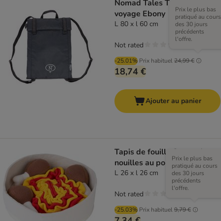
Nomad Tales Tapis de
Prix le plus bas
voyage Ebony
pratiqué au cours
L 80 x l 60 cm
des 30 jours
précédents
l'offre.
Not rated
-25.01%
Prix habituel
24,99 €
18,74 €
Ajouter au panier
Tapis de fouille Soupe de
Prix le plus bas
nouilles au poulet de TIAKI
pratiqué au cours
L 26 x l 26 cm
des 30 jours
précédents
l'offre.
Not rated
-25.03%
Prix habituel
9,79 €
7,34 €