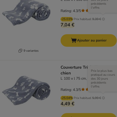
précédents
l'offre.
Rating: 4.3/5
(
3
)
-25.03%
Prix habituel
9,39 €
7,04 €
Ajouter au panier
9 variantes
Couverture Trixie Kenny pour
Prix le plus bas
chien
pratiqué au cours
L 100 x l 75 cm, bleu
des 30 jours
précédents
l'offre.
Rating: 4.3/5
(
3
)
-25.04%
Prix habituel
5,99 €
4,49 €