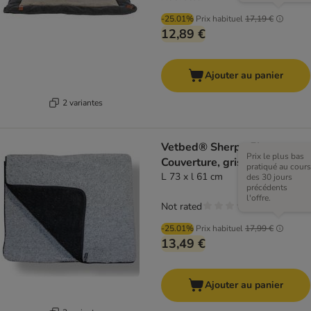
-25.01%
Prix habituel
17,19 €
12,89 €
Ajouter au panier
2 variantes
Vetbed® Sherpa Fleece
Prix le plus bas
Couverture, grise
pratiqué au cours
L 73 x l 61 cm
des 30 jours
précédents
l'offre.
Not rated
-25.01%
Prix habituel
17,99 €
13,49 €
Ajouter au panier