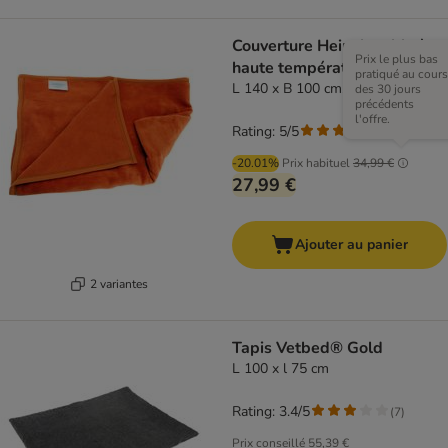
Couverture Heim lavable à
Prix le plus bas
haute température
pratiqué au cours
L 140 x B 100 cm, terracotta
des 30 jours
précédents
l'offre.
Rating: 5/5
(
3
)
-20.01%
Prix habituel
34,99 €
27,99 €
Ajouter au panier
2 variantes
Tapis Vetbed® Gold
L 100 x l 75 cm
Rating: 3.4/5
(
7
)
Prix conseillé
55,39 €