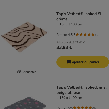
Tapis Vetbed® Isobed SL,
crème
L 150 x l 100 cm
Rating: 4.5/5
(
39
)
Prix conseillé
71,47 €
33,83 €
Ajouter au panier
3 variantes
Tapis Vetbed® Isobed, gris,
beige et rose
L 150 x l 100 cm
Rating: 5/5
(
9
)