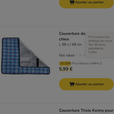
Ajouter au panier
Couverture de voyage pour
Prix le plus bas
chien
pratiqué au cours
L 88 x l 68 cm
des 30 jours
précédents
l'offre.
Not rated
-25.03%
Prix habituel
7,99 €
5,99 €
Ajouter au panier
Couverture Trixie Kenny pour