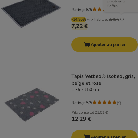
précédents
l'offre.
Rating: 5/5
(
2
)
-14.96%
Prix habituel
8,49 €
7,22 €
Ajouter au panier
Tapis Vetbed® Isobed, gris,
beige et rose
L 75 x l 50 cm
Rating: 5/5
(
9
)
Prix conseillé
21,53 €
12,29 €
Ajouter au panier