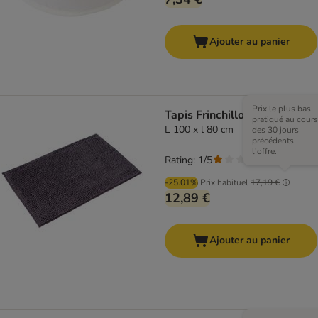
Ajouter au panier
Prix le plus bas
Tapis Frinchillo
pratiqué au cours
L 100 x l 80 cm
des 30 jours
précédents
l'offre.
Rating: 1/5
(
1
)
-25.01%
Prix habituel
17,19 €
12,89 €
Ajouter au panier