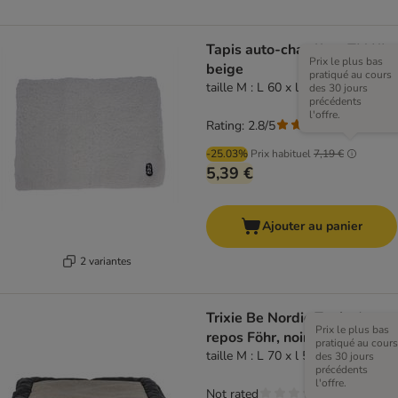
Tapis auto-chauffant TIAKI,
Prix le plus bas
beige
pratiqué au cours
taille M : L 60 x l 45 cm
des 30 jours
précédents
l'offre.
Rating: 2.8/5
(
4
)
-25.03%
Prix habituel
7,19 €
5,39 €
Ajouter au panier
2 variantes
Trixie Be Nordic Tapis de
Prix le plus bas
repos Föhr, noir/sable
pratiqué au cours
taille M : L 70 x l 55 cm
des 30 jours
précédents
l'offre.
Not rated