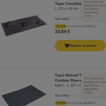
Prix le plus bas
Tapis Frinchillo, gris
pratiqué au cours
L 120 x l 60 cm
des 30 jours
précédents
l'offre.
Not rated
-25.01%
Prix habituel
27,79 €
20,84 €
Ajouter au panier
Tapis Nomad Tales Spirit
Prix le plus bas
Outdoor Riverway
pratiqué au cours
taille L : L 107 x l 71 cm
des 30 jours
précédents
l'offre.
Not rated
-24.99%
Prix habituel
20,49 €