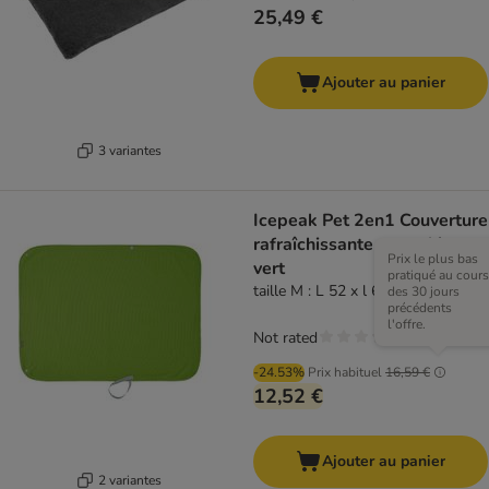
25,49 €
Ajouter au panier
3 variantes
Icepeak Pet 2en1 Couverture
rafraîchissante pour chien,
Prix le plus bas
vert
pratiqué au cours
taille M : L 52 x l 62 cm
des 30 jours
précédents
l'offre.
Not rated
-24.53%
Prix habituel
16,59 €
12,52 €
Ajouter au panier
2 variantes