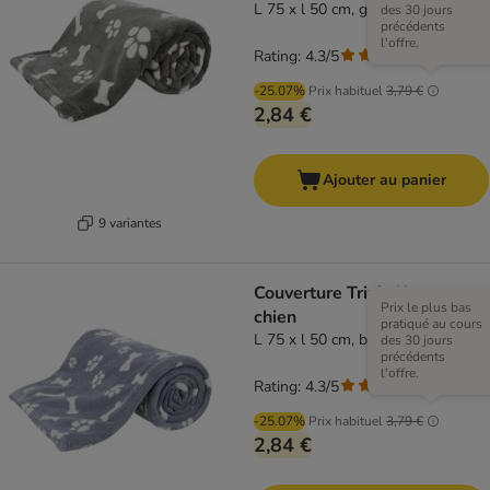
L 75 x l 50 cm, gris
des 30 jours
précédents
l'offre.
Rating: 4.3/5
(
3
)
-25.07%
Prix habituel
3,79 €
2,84 €
Ajouter au panier
9 variantes
Couverture Trixie Kenny pour
Prix le plus bas
chien
pratiqué au cours
L 75 x l 50 cm, bleu
des 30 jours
précédents
l'offre.
Rating: 4.3/5
(
3
)
-25.07%
Prix habituel
3,79 €
2,84 €