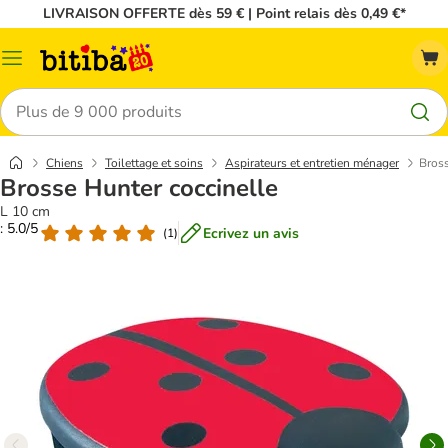
LIVRAISON OFFERTE dès 59 € | Point relais dès 0,49 €*
Menu
Rechercher
Chiens
Toilettage et soins
Aspirateurs et entretien ménager
Bross
Brosse Hunter coccinelle
L 10 cm
: 5.0/5
Ecrivez un avis
(
1
)