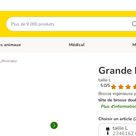
Rechercher
es animaux
Médical
M
 les catégories: Chats
Dérouler les catégories: Autres anima
Déro
FURminator
Grande 
taille L
: 5.0/5
Brosse ingénieuse p
tête de brosse doub
Plus d'information
Choisir un article (
taille L
2346162.