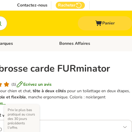
Contactez-nous
Racheter
Panier
arques
Bonnes Affaires
ux
uler les catégories: Médical
Dérouler les catégories: Marques
brosse carde FURminator
Ecrivez un avis
(
1
)
our chien et chat,
tête à deux côtés
pour un toilettage en deux étapes,
le et flexible
, manche ergonomique. Coloris : noir/argent
s...
Prix le plus bas
pratiqué au cours
2 variantes)
des 30 jours
précédents
l'offre.
0