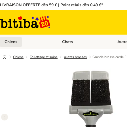
LIVRAISON OFFERTE dès 59 € | Point relais dès 0,49 €*
Chiens
Chats
Autr
Dérouler les catégories: Chiens
Dérouler
Chiens
Toilettage et soins
Autres brosses
Grande brosse carde 