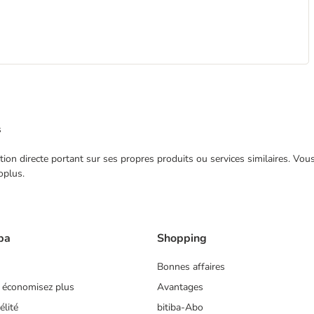
s
ection directe portant sur ses propres produits ou services similaires. V
oplus.
ba
Shopping
Bonnes affaires
 économisez plus
Avantages
lité
bitiba-Abo