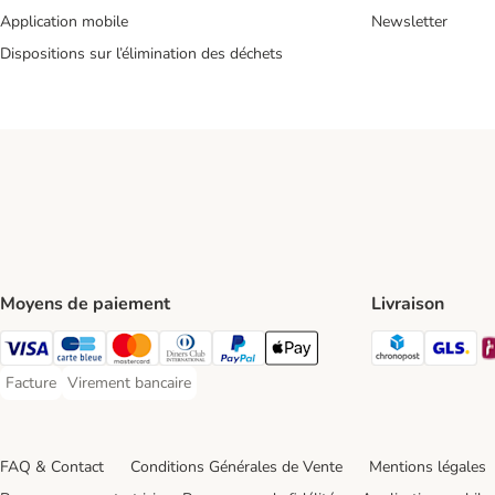
Application mobile
Newsletter
Dispositions sur l’élimination des déchets
Moyens de paiement
Livraison
Chronopos
GL
Visa Payment Method
carte bleue Payment Method
Master Card Payment Method
Diners Club Payment Method
Paypal Payment Method
Apple Pay Payment Method
Facture
Virement bancaire
Facture Payment Method
Virement bancaire Payment Method
FAQ & Contact
Conditions Générales de Vente
Mentions légales