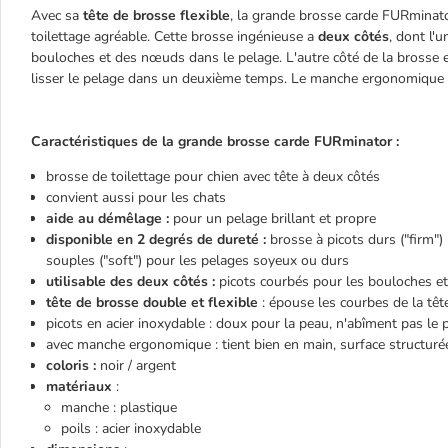
Avec sa
tête de brosse flexible
, la grande brosse carde FURminato
toilettage agréable. Cette brosse ingénieuse a
deux côtés
, dont l'
bouloches et des nœuds dans le pelage. L'autre côté de la brosse es
lisser le pelage dans un deuxième temps. Le manche ergonomique à 
Caractéristiques de la grande brosse carde FURminator :
brosse de toilettage pour chien avec tête à deux côtés
convient aussi pour les chats
aide au démêlage :
pour un pelage brillant et propre
disponible en 2 degrés de dureté :
brosse à picots durs ("firm")
souples ("soft") pour les pelages soyeux ou durs
utilisable des deux côtés :
picots courbés pour les bouloches et 
tête de brosse double et flexible
: épouse les courbes de la tête
picots en acier inoxydable : doux pour la peau, n'abîment pas le 
avec manche ergonomique : tient bien en main, surface structurée
coloris :
noir / argent
matériaux
:
manche : plastique
poils : acier inoxydable