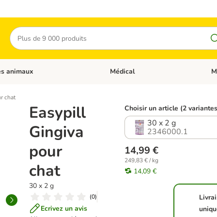
Rechercher
es animaux
Médical
M
 les catégories: Chats
Dérouler les catégories: Autres anima
Déro
r chat
Easypill
Choisir un article (2 variantes
30 x 2 g
Gingiva
2346000.1
pour
14,99 €
249,83 € / kg
chat
14,09 €
30 x 2 g
(
0
)
Livra
Ecrivez un avis
uniqu