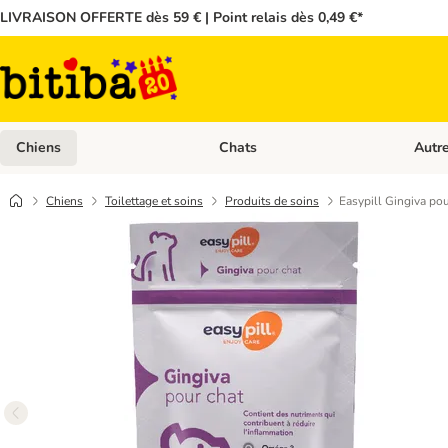
LIVRAISON OFFERTE dès 59 € | Point relais dès 0,49 €*
Chiens
Chats
Autr
Dérouler les catégories: Chiens
Dérouler
Chiens
Toilettage et soins
Produits de soins
Easypill Gingiva pou