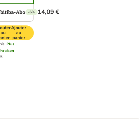
14,09 €
-6%
outer
Ajouter
au
au
anier
panier
rés.
Plus...
livraison
r.