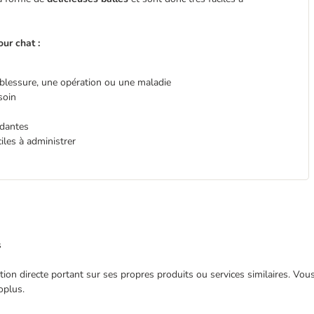
ur chat :
 blessure, une opération ou une maladie
soin
xydantes
iles à administrer
s
ection directe portant sur ses propres produits ou services similaires. V
oplus.