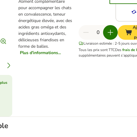
Aliment complémentaire
pour accompagner les chats
en convalescence, teneur
énergétique élevée, avec des
acides gras oméga et des
Aj
ingrédients antioxydants,
p
délicieuses friandises en
Livraison estimée : 2-5 jours ouv
forme de balles.
Tous les prix sont TTC
Des
frais de 
Plus d'informations...
supplémentaires peuvent s’applique
 plus
ble