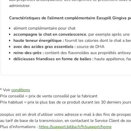
administrer.
Caractéristiques de l'aliment complémentaire Easypill Gingiva po
aliment complémentaire pour chat
accompagne le chat en convalescence
, par exemple après une
haute teneur énergétique :
fournit les calories dont le chat a be
avec des acides gras essentiels :
source de DHA
reine-des-près :
contient des flavonoïdes aux propriétés antio
délicieuses friandises en forme de balles :
haute appétence, fac
* Voir
conditions
Prix conseillé = prix de vente conseillé par le fabricant
Prix habituel = prix le plus bas de ce produit durant les 30 derniers jour
zooplus est en droit d’utiliser votre adresse e‑mail à des fins de prosp
au tarif de base de la transmission, en contactant le Service Client de zo
Plus d’informations :
https://support.bitiba.fr/fr/support/home