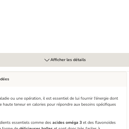
Afficher les détails
ndées
die ou une opération, il est essentiel de lui fournir l'énergie dont
e haute teneur en calories pour répondre aux besoins spécifiques
édients essentiels comme des
acides oméga 3
et des flavonoïdes
la forme de
délicieuses balles
et sont donc très faciles à