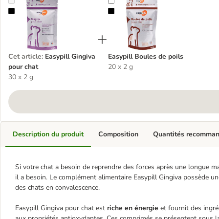
Easypill Gingiva pour chat
Easypill Boules de poils
Cet article
:
Easypill Gingiva
Easypill Boules de poils
pour chat
20 x 2 g
30 x 2 g
Description du produit
Composition
Quantités recomma
Si votre chat a besoin de reprendre des forces après une longue mala
il a besoin. Le complément alimentaire Easypill Gingiva possède un
des chats en convalescence.
Easypill Gingiva pour chat est
riche en énergie
et fournit des ingr
aux propriétés antioxydantes. Ces comprimés se présentent sous 