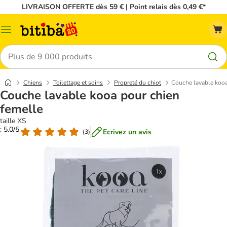
LIVRAISON OFFERTE dès 59 € | Point relais dès 0,49 €*
Menu
Rechercher
Chiens
Toilettage et soins
Propreté du chiot
Couche lavable kooa
Couche lavable kooa pour chien
femelle
taille XS
: 5.0/5
Ecrivez un avis
(
3
)