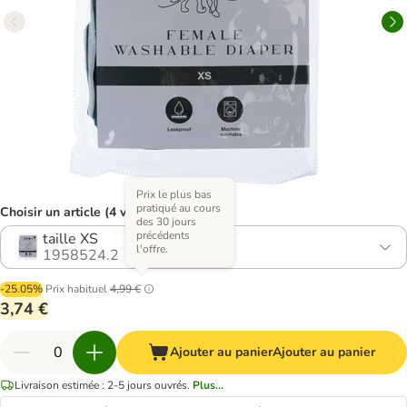
Prix le plus bas
pratiqué au cours
Choisir un article (4 variantes)
des 30 jours
précédents
taille XS
l'offre.
1958524.2
-25.05%
Prix habituel
4,99 €
3,74 €
Ajouter au panier
Ajouter au panier
Livraison estimée : 2-5 jours ouvrés.
Plus...