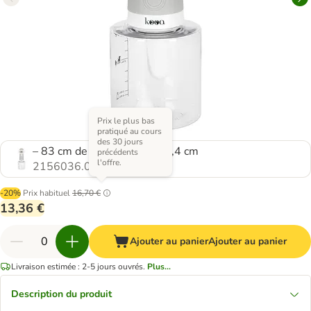
Prix le plus bas
pratiqué au cours
des 30 jours
– 83 cm de diamètre x H 22,4 cm
précédents
l'offre.
2156036.0
-20%
Prix habituel
16,70 €
13,36 €
Ajouter au panier
Ajouter au panier
Livraison estimée : 2-5 jours ouvrés.
Plus...
Description du produit