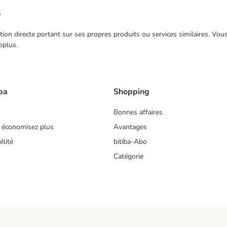
s
ection directe portant sur ses propres produits ou services similaires. V
oplus.
ba
Shopping
Bonnes affaires
 économisez plus
Avantages
lité
bitiba-Abo
Catégorie