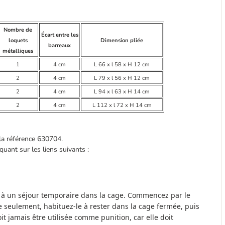
Nombre de
Écart entre les
loquets
Dimension pliée
barreaux
métalliques
1
4 cm
L 66 x l 58 x H 12 cm
2
4 cm
L 79 x l 56 x H 12 cm
2
4 cm
L 94 x l 63 x H 14 cm
2
4 cm
L 112 x l 72 x H 14 cm
 la référence 630704.
uant sur les liens suivants :
n à un séjour temporaire dans la cage. Commencez par le
te seulement, habituez-le à rester dans la cage fermée, puis
 jamais être utilisée comme punition, car elle doit