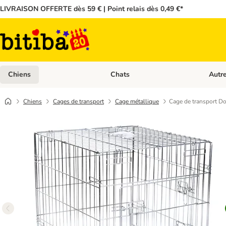
LIVRAISON OFFERTE dès 59 € | Point relais dès 0,49 €*
Chiens
Chats
Autr
Dérouler les catégories: Chiens
Dérouler
Chiens
Cages de transport
Cage métallique
Cage de transport D