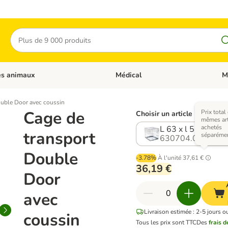
Rechercher
es animaux
Médical
M
 les catégories: Chats
Dérouler les catégories: Autres anima
Déro
ouble Door avec coussin
Cage de
Prix total
Choisir un article (4 variant
mêmes art
achetés
L 63 x l 55 x H 61
transport
séparéme
630704.0
Double
-3.78%
À l'unité
37,61 €
36,19 €
Door
avec
Livraison estimée : 2-5 jours o
coussin
Tous les prix sont TTC
Des
frais d