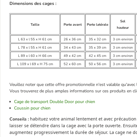
Dimensions des cages :
Sol
Taille
Porte avant
Porte latérale
hauteur
L 63 x l 55 x H 61 cm
26 x 36 cm
35 x 32 cm
3 cm environ
L 78 x l 55 x H 61 cm
34 x 43 cm
35 x 39 cm
3 cm environ
L 89 x l 60 x H 66 cm
49 x 42 cm
42 x 45 cm
3 cm environ
L 109 x l 69 x H 75 cm
52 x 60 cm
50 x 56 cm
3 cm environ
Veuillez noter que cette offre promotionnelle n'est valable qu'avec
Vous trouverez de plus amples informations sur ces produits en cliq
Cage de transport Double Door pour chien
Coussin pour chien
habituez votre animal lentement et avec précautio
Conseils :
laisser se détendre dans la cage avec la porte ouverte. Ensui
augmentez progressivement la durée de séjour. La cage ne doit