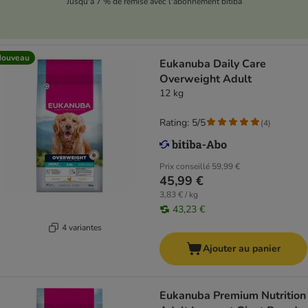
Jusqu'à 7 % de remise avec l'abonnement bitiba
Nouveau
Eukanuba Daily Care
Overweight Adult
12 kg
Rating: 5/5
(
4
)
Prix conseillé
59,99 €
45,99 €
3,83 € / kg
43,23 €
4 variantes
Ajouter au panier
Eukanuba Premium Nutrition