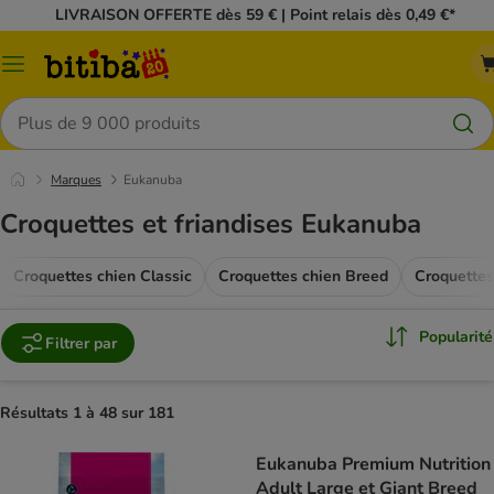
LIVRAISON OFFERTE dès 59 € | Point relais dès 0,49 €*
Menu
Rechercher
Marques
Eukanuba
Croquettes et friandises Eukanuba
Croquettes chien Classic
Croquettes chien Breed
Croquettes
Popularité
Filtrer par
Résultats 1 à 48 sur 181
Eukanuba Premium Nutrition
Adult Large et Giant Breed