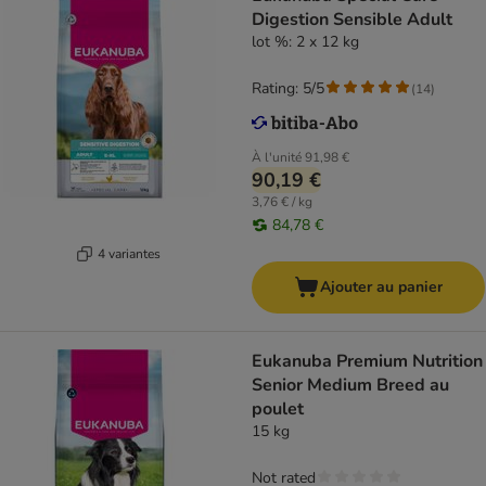
Digestion Sensible Adult
lot %: 2 x 12 kg
Rating: 5/5
(
14
)
À l'unité
91,98 €
90,19 €
3,76 € / kg
84,78 €
4 variantes
Ajouter au panier
Eukanuba Premium Nutrition
Senior Medium Breed au
poulet
15 kg
Not rated