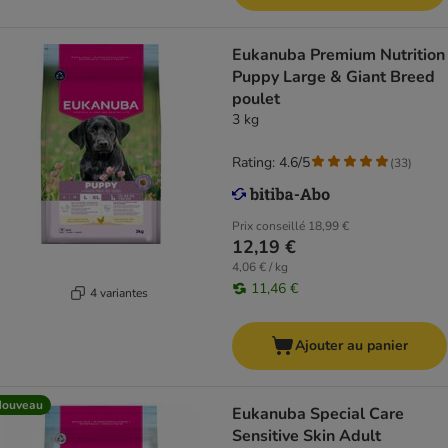
Eukanuba Premium Nutrition
Puppy Large & Giant Breed
poulet
3 kg
Rating: 4.6/5
(
33
)
Prix conseillé
18,99 €
12,19 €
4,06 € / kg
11,46 €
4 variantes
Ajouter au panier
Nouveau
Eukanuba Special Care
Sensitive Skin Adult