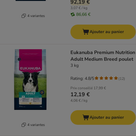
92,19 €
3,07 € / kg
86,66 €
4 variantes
Ajouter au panier
Eukanuba Premium Nutrition
Adult Medium Breed poulet
3 kg
Rating: 4.8/5
(
12
)
Prix conseillé
17,99 €
12,19 €
4,06 € / kg
Ajouter au panier
4 variantes