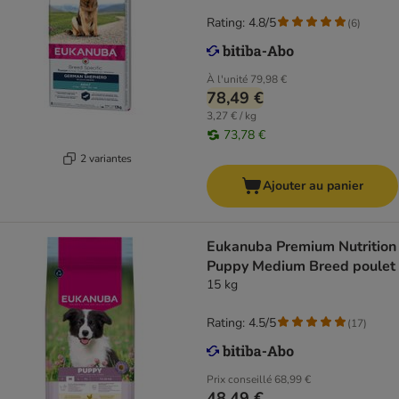
Rating: 4.8/5
(
6
)
À l'unité
79,98 €
78,49 €
3,27 € / kg
73,78 €
2 variantes
Ajouter au panier
Eukanuba Premium Nutrition
Puppy Medium Breed poulet
15 kg
Rating: 4.5/5
(
17
)
Prix conseillé
68,99 €
48,49 €