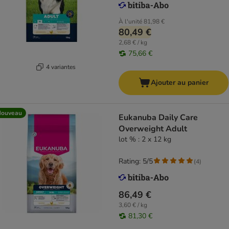
À l'unité
81,98 €
80,49 €
2,68 € / kg
75,66 €
4 variantes
Ajouter au panier
Nouveau
Eukanuba Daily Care
Overweight Adult
lot % : 2 x 12 kg
Rating: 5/5
(
4
)
86,49 €
3,60 € / kg
81,30 €