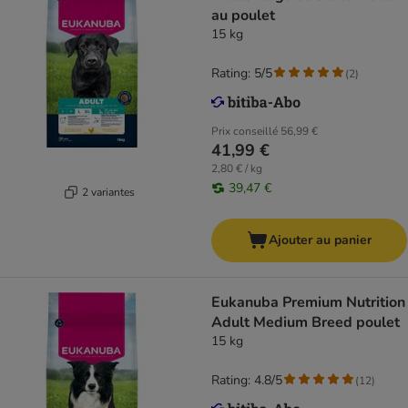
au poulet
15 kg
Rating: 5/5
(
2
)
Prix conseillé
56,99 €
41,99 €
2,80 € / kg
39,47 €
2 variantes
Ajouter au panier
Eukanuba Premium Nutrition
Adult Medium Breed poulet
15 kg
Rating: 4.8/5
(
12
)