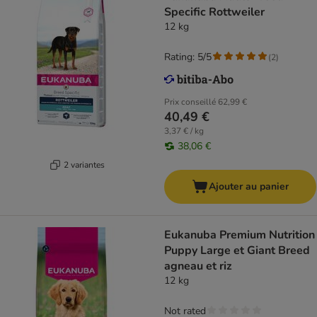
Specific Rottweiler
12 kg
Rating: 5/5
(
2
)
Prix conseillé
62,99 €
40,49 €
3,37 € / kg
38,06 €
2 variantes
Ajouter au panier
Eukanuba Premium Nutrition
Puppy Large et Giant Breed
agneau et riz
12 kg
Not rated