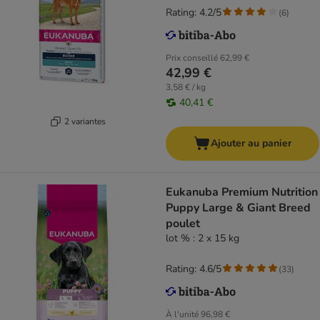
Rating: 4.2/5
(
6
)
Prix conseillé
62,99 €
42,99 €
3,58 € / kg
40,41 €
2 variantes
Ajouter au panier
Eukanuba Premium Nutrition
Puppy Large & Giant Breed
poulet
lot % : 2 x 15 kg
Rating: 4.6/5
(
33
)
À l'unité
96,98 €