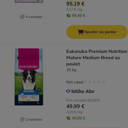
95,19 €
3,17 € / kg
89,48 €
4 variantes
Ajouter au panier
Eukanuba Premium Nutrition
Mature Medium Breed au
poulet
15 kg
Not rated
Prix conseillé
62,99 €
49,99 €
3,33 € / kg
46,99 €
2 variantes