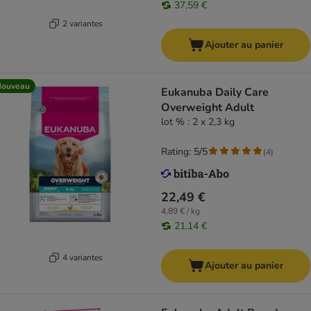
37,59 €
2 variantes
Ajouter au panier
Nouveau
Eukanuba Daily Care
Overweight Adult
lot % : 2 x 2,3 kg
Rating: 5/5
(
4
)
22,49 €
4,89 € / kg
21,14 €
4 variantes
Ajouter au panier