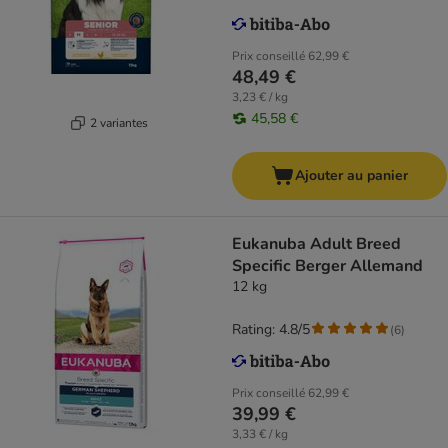
Prix conseillé
62,99 €
48,49 €
3,23 € / kg
45,58 €
2 variantes
Ajouter au panier
Eukanuba Adult Breed
Specific Berger Allemand
12 kg
Rating: 4.8/5
(
6
)
Prix conseillé
62,99 €
39,99 €
3,33 € / kg