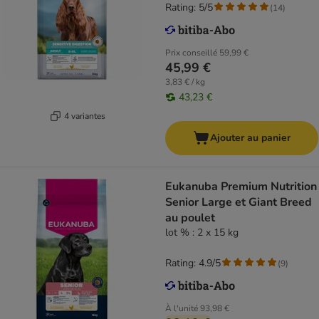
Rating: 5/5
(
14
)
Prix conseillé
59,99 €
45,99 €
3,83 € / kg
43,23 €
4 variantes
Ajouter au panier
Eukanuba Premium Nutrition
Senior Large et Giant Breed
au poulet
lot % : 2 x 15 kg
Rating: 4.9/5
(
9
)
À l'unité
93,98 €