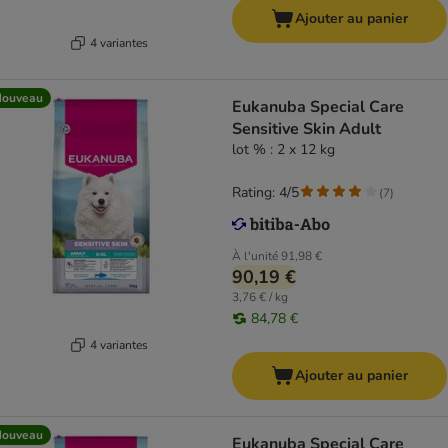
Ajouter au panier
4 variantes
Nouveau
Eukanuba Special Care
Sensitive Skin Adult
lot % : 2 x 12 kg
Rating: 4/5
(
7
)
À l'unité
91,98 €
90,19 €
3,76 € / kg
84,78 €
4 variantes
Ajouter au panier
Nouveau
Eukanuba Special Care