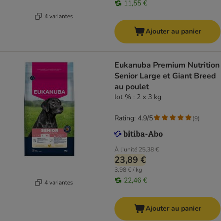
11,55 €
4 variantes
Ajouter au panier
Eukanuba Premium Nutrition
Senior Large et Giant Breed
au poulet
lot % : 2 x 3 kg
Rating: 4.9/5
(
9
)
À l'unité
25,38 €
23,89 €
3,98 € / kg
22,46 €
4 variantes
Ajouter au panier