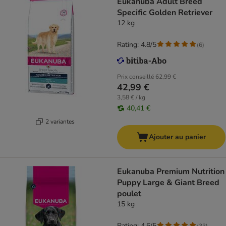
Eukanuba Adult Breed
Specific Golden Retriever
12 kg
Rating: 4.8/5
(
6
)
Prix conseillé
62,99 €
42,99 €
3,58 € / kg
40,41 €
2 variantes
Ajouter au panier
Eukanuba Premium Nutrition
Puppy Large & Giant Breed
poulet
15 kg
Rating: 4.6/5
(
33
)