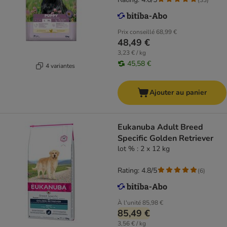
Prix conseillé
68,99 €
48,49 €
3,23 € / kg
45,58 €
4 variantes
Ajouter au panier
Eukanuba Adult Breed
Specific Golden Retriever
lot % : 2 x 12 kg
Rating: 4.8/5
(
6
)
À l'unité
85,98 €
85,49 €
3,56 € / kg