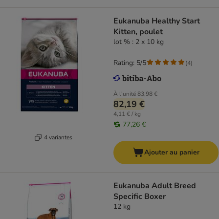
Eukanuba Healthy Start
Kitten, poulet
lot % : 2 x 10 kg
Rating: 5/5
(
4
)
À l'unité
83,98 €
82,19 €
4,11 € / kg
77,26 €
4 variantes
Ajouter au panier
Eukanuba Adult Breed
Specific Boxer
12 kg