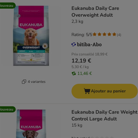
Nouveau
Eukanuba Daily Care
Overweight Adult
2,3 kg
Rating: 5/5
(
4
)
Prix conseillé
18,99 €
12,19 €
5,30 € / kg
11,46 €
4 variantes
Ajouter au panier
Nouveau
Eukanuba Daily Care Weight
Control Large Adult
15 kg