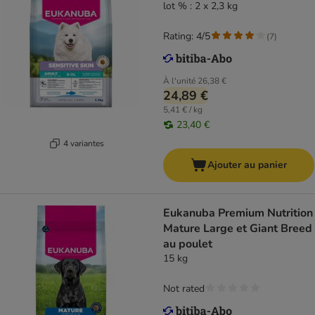
lot % : 2 x 2,3 kg
Rating: 4/5
(
7
)
À l'unité
26,38 €
24,89 €
5,41 € / kg
23,40 €
4 variantes
Ajouter au panier
Eukanuba Premium Nutrition
Mature Large et Giant Breed
au poulet
15 kg
Not rated