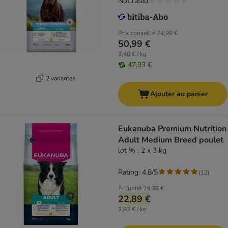
Not rated
Prix conseillé
74,99 €
50,99 €
3,40 € / kg
47,93 €
2 variantes
Ajouter au panier
Eukanuba Premium Nutrition
Adult Medium Breed poulet
lot % : 2 x 3 kg
Rating: 4.8/5
(
12
)
À l'unité
24,38 €
22,89 €
3,82 € / kg