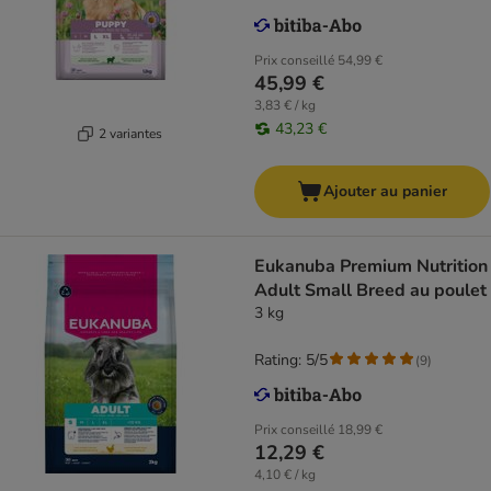
Prix conseillé
54,99 €
45,99 €
3,83 € / kg
43,23 €
2 variantes
Ajouter au panier
Eukanuba Premium Nutrition
Adult Small Breed au poulet
3 kg
Rating: 5/5
(
9
)
Prix conseillé
18,99 €
12,29 €
4,10 € / kg