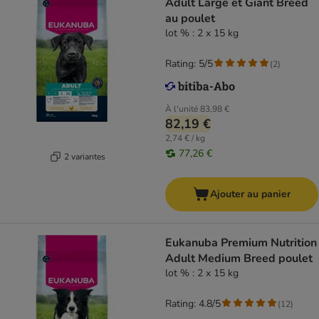
Adult Large et Giant Breed
au poulet
lot % : 2 x 15 kg
Rating: 5/5
(
2
)
À l'unité
83,98 €
82,19 €
2,74 € / kg
77,26 €
2 variantes
Ajouter au panier
Eukanuba Premium Nutrition
Adult Medium Breed poulet
lot % : 2 x 15 kg
Rating: 4.8/5
(
12
)