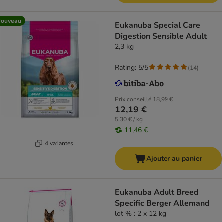
Nouveau
Eukanuba Special Care
Digestion Sensible Adult
2,3 kg
Rating: 5/5
(
14
)
Prix conseillé
18,99 €
12,19 €
5,30 € / kg
11,46 €
4 variantes
Ajouter au panier
Eukanuba Adult Breed
Specific Berger Allemand
lot % : 2 x 12 kg