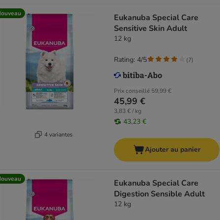
Nouveau
Eukanuba Special Care
Sensitive Skin Adult
12 kg
Rating: 4/5
(
7
)
Prix conseillé
59,99 €
45,99 €
3,83 € / kg
43,23 €
4 variantes
Ajouter au panier
Nouveau
Eukanuba Special Care
Digestion Sensible Adult
12 kg