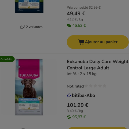
Prix conseillé
62,99 €
49,49 €
4,12 € / kg
46,52 €
2 variantes
Ajouter au panier
Nouveau
Eukanuba Daily Care Weight
Control Large Adult
lot % : 2 x 15 kg
Not rated
101,99 €
3,40 € / kg
95,87 €