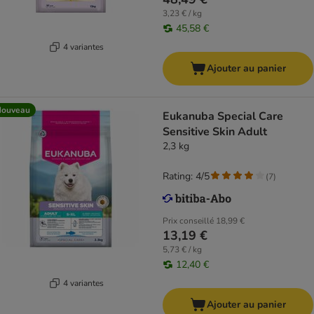
3,23 € / kg
45,58 €
4 variantes
Ajouter au panier
Nouveau
Eukanuba Special Care
Sensitive Skin Adult
2,3 kg
Rating: 4/5
(
7
)
Prix conseillé
18,99 €
13,19 €
5,73 € / kg
12,40 €
4 variantes
Ajouter au panier