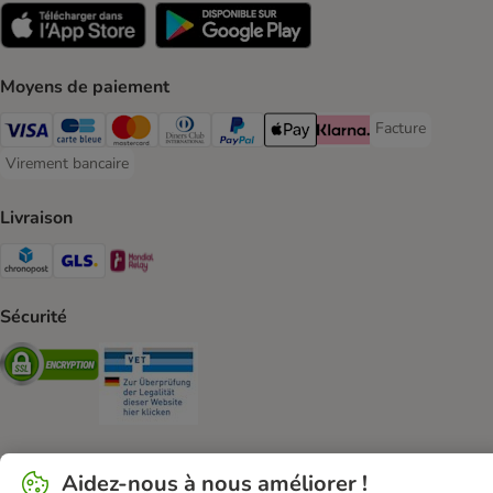
Moyens de paiement
Facture
Facture Payment
Visa Payment Method
carte bleue Payment Method
Master Card Payment Method
Diners Club Payment Method
Paypal Payment Method
Apple Pay Payment Method
Klarna Payment Method
Virement bancaire
Virement bancaire Payment Method
Livraison
Chronopost Shipping Method
GLS Shipping Method
Mondial relay Shipping Method
Sécurité
Security
Security
Aidez-nous à nous améliorer !