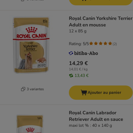
Royal Canin Yorkshire Terrier
Adult en mousse
12 x 85 g
Rating: 5/5
(
2
)
14,29 €
14,01 € / kg
13,43 €
3 variantes
Ajouter au panier
Royal Canin Labrador
Retriever Adult en sauce
maxi lot % : 40 x 140 g