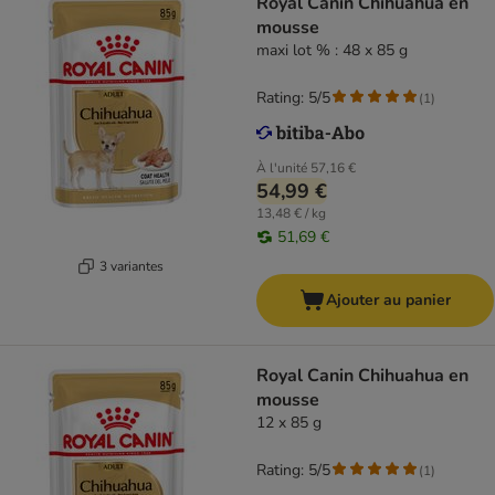
Royal Canin Chihuahua en
mousse
maxi lot % : 48 x 85 g
Rating: 5/5
(
1
)
À l'unité
57,16 €
54,99 €
13,48 € / kg
51,69 €
3 variantes
Ajouter au panier
Royal Canin Chihuahua en
mousse
12 x 85 g
Rating: 5/5
(
1
)