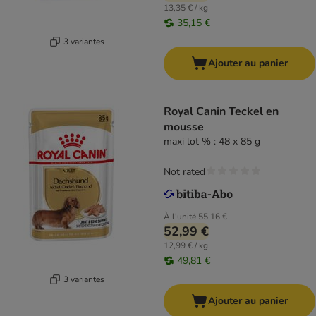
13,35 € / kg
35,15 €
3 variantes
Ajouter au panier
Royal Canin Teckel en
mousse
maxi lot % : 48 x 85 g
Not rated
À l'unité
55,16 €
52,99 €
12,99 € / kg
49,81 €
3 variantes
Ajouter au panier