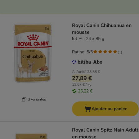
Royal Canin Chihuahua en
mousse
lot % : 24 x 85 g
Rating: 5/5
(
1
)
À l'unité
28,58 €
27,89 €
13,67 € / kg
26,22 €
3 variantes
Ajouter au panier
Royal Canin Spitz Nain Adult
en mousse