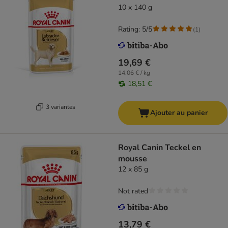
10 x 140 g
Rating: 5/5
(
1
)
19,69 €
14,06 € / kg
18,51 €
3 variantes
Ajouter au panier
Royal Canin Teckel en
mousse
12 x 85 g
Not rated
13,79 €