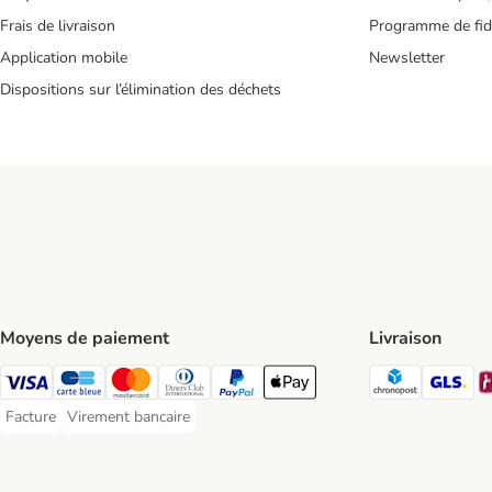
Frais de livraison
Programme de fidé
Application mobile
Newsletter
Dispositions sur l’élimination des déchets
Moyens de paiement
Livraison
Chronopos
GL
Visa Payment Method
carte bleue Payment Method
Master Card Payment Method
Diners Club Payment Method
Paypal Payment Method
Apple Pay Payment Method
Facture
Virement bancaire
Facture Payment Method
Virement bancaire Payment Method