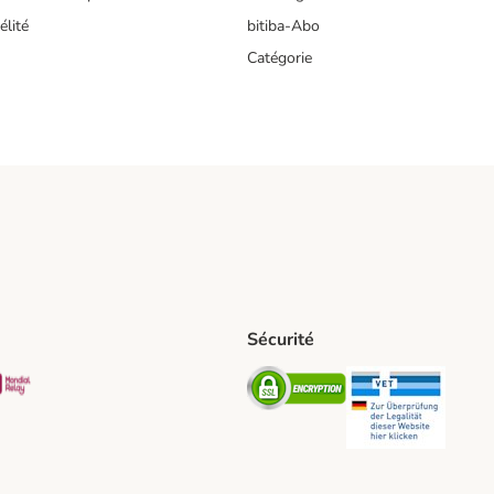
lité
bitiba-Abo
Catégorie
Sécurité
t Shipping Method
S Shipping Method
Mondial relay Shipping Method
Security
Securit