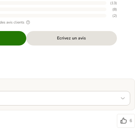
(
13
)
(
8
)
(
2
)
des avis clients
Ecrivez un avis
6