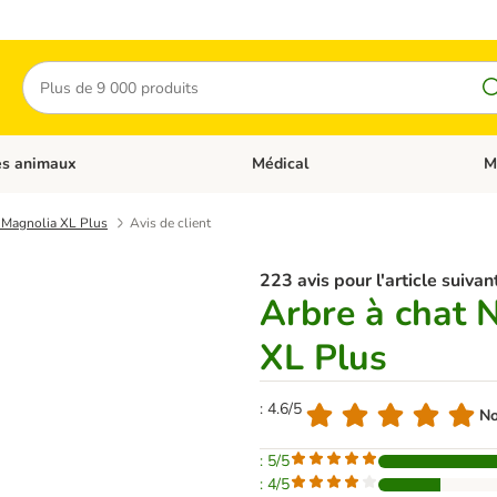
Rechercher
es animaux
Médical
M
 les catégories: Chats
Dérouler les catégories: Autres anima
Déro
e Magnolia XL Plus
Avis de client
223 avis pour l'article suivant
Arbre à chat 
XL Plus
: 4.6/5
No
: 5/5
: 4/5