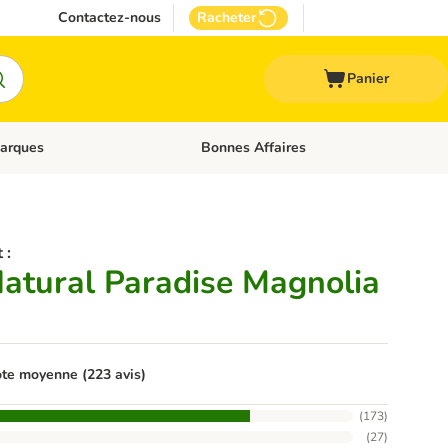
Contactez-nous
Racheter
Panier
arques
Bonnes Affaires
ux
uler les catégories: Médical
Dérouler les catégories: Marques
 :
Natural Paradise Magnolia
te moyenne (223 avis)
(
173
)
(
27
)