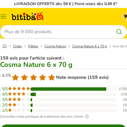
LIVRAISON OFFERTE dès 59 € | Point relais dès 0,49 €*
Menu
Rechercher
Chats
Pâtées
Cosma Nature
Cosma Nature 6 x 70 g
Avis de c
159 avis pour l'article suivant :
Cosma Nature 6 x 70 g
: 4.7/5
Note moyenne (159 avis)
: 5/5
(
139
)
: 4/5
(
10
)
: 3/5
(
3
)
: 2/5
(
4
)
: 1/5
(
3
)
Consultez notre politique de traitement des avis clients