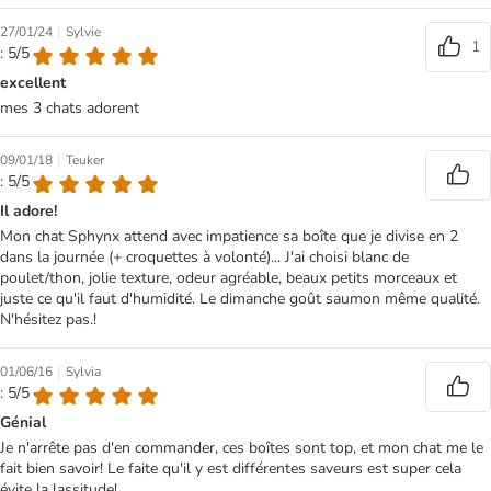
|
27/01/24
Sylvie
1
: 5/5
excellent
mes 3 chats adorent
|
09/01/18
Teuker
: 5/5
Il adore!
Mon chat Sphynx attend avec impatience sa boîte que je divise en 2
dans la journée (+ croquettes à volonté)... J'ai choisi blanc de
poulet/thon, jolie texture, odeur agréable, beaux petits morceaux et
juste ce qu'il faut d'humidité. Le dimanche goût saumon même qualité.
N'hésitez pas.!
|
01/06/16
Sylvia
: 5/5
Génial
Je n'arrête pas d'en commander, ces boîtes sont top, et mon chat me le
fait bien savoir! Le faite qu'il y est différentes saveurs est super cela
évite la lassitude!