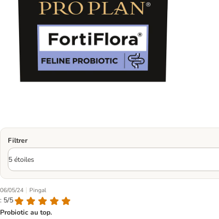
Filtrer
|
06/05/24
Pingal
: 5/5
Probiotic au top.