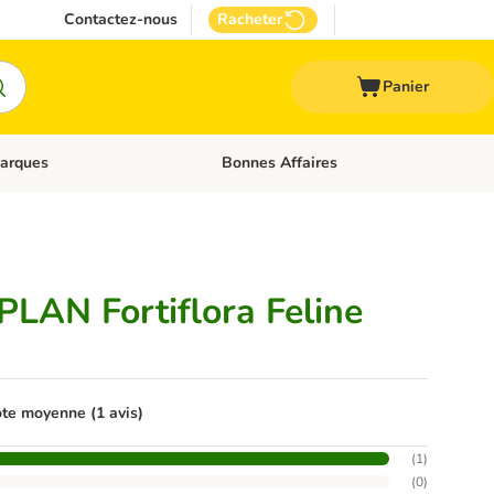
Contactez-nous
Racheter
Panier
arques
Bonnes Affaires
ux
uler les catégories: Médical
Dérouler les catégories: Marques
AN Fortiflora Feline
te moyenne (1 avis)
(
1
)
(
0
)