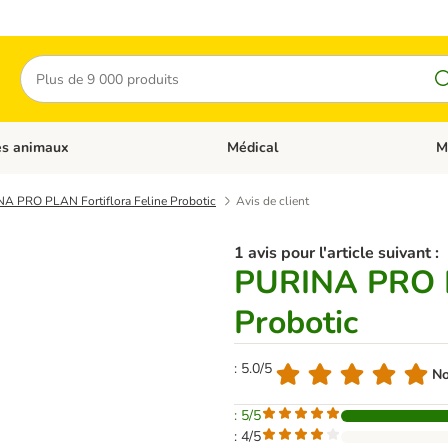
Rechercher
es animaux
Médical
M
 les catégories: Chats
Dérouler les catégories: Autres anima
Déro
A PRO PLAN Fortiflora Feline Probotic
Avis de client
1 avis pour l'article suivant :
PURINA PRO PL
Probotic
: 5.0/5
No
: 5/5
: 4/5