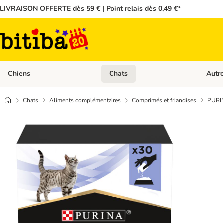
LIVRAISON OFFERTE dès 59 € | Point relais dès 0,49 €*
Chiens
Chats
Autr
Dérouler les catégories: Chiens
Dérouler
Chats
Aliments complémentaires
Comprimés et friandises
PURIN