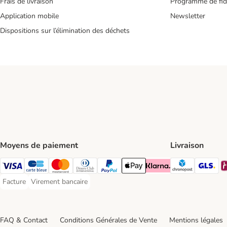
Frais de livraison
Programme de fidé
Application mobile
Newsletter
Dispositions sur l’élimination des déchets
Moyens de paiement
Livraison
Chronopos
GL
Visa Payment Method
carte bleue Payment Method
Master Card Payment Method
Diners Club Payment Method
Paypal Payment Method
Apple Pay Payment Method
Klarna Payment Method
Facture
Virement bancaire
Facture Payment Method
Virement bancaire Payment Method
FAQ & Contact
Conditions Générales de Vente
Mentions légales