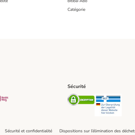
lité
bitiba-Abo
Catégorie
Sécurité
t Shipping Method
S Shipping Method
Mondial relay Shipping Method
Security
Securit
Sécurité et confidentialité
Dispositions sur l’élimination des déchet