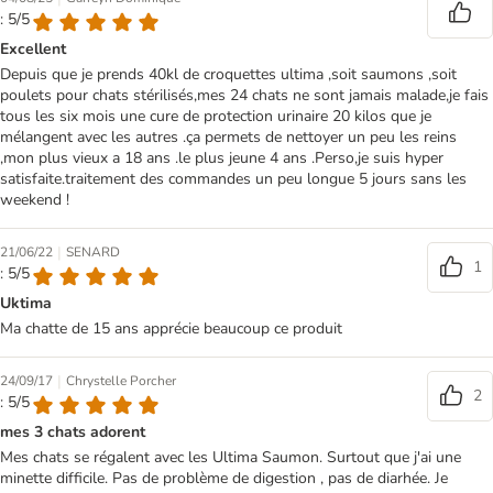
: 5/5
Excellent
Depuis que je prends 40kl de croquettes ultima ,soit saumons ,soit
poulets pour chats stérilisés,mes 24 chats ne sont jamais malade,je fais
tous les six mois une cure de protection urinaire 20 kilos que je
mélangent avec les autres .ça permets de nettoyer un peu les reins
,mon plus vieux a 18 ans .le plus jeune 4 ans .Perso,je suis hyper
satisfaite.traitement des commandes un peu longue 5 jours sans les
weekend !
|
21/06/22
SENARD
1
: 5/5
Uktima
Ma chatte de 15 ans apprécie beaucoup ce produit
|
24/09/17
Chrystelle Porcher
2
: 5/5
mes 3 chats adorent
Mes chats se régalent avec les Ultima Saumon. Surtout que j'ai une
minette difficile. Pas de problème de digestion , pas de diarhée. Je