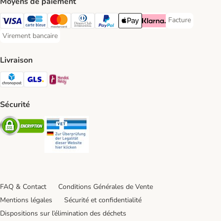
Moyens de paiement
Facture
Facture Payment
Visa Payment Method
carte bleue Payment Method
Master Card Payment Method
Diners Club Payment Method
Paypal Payment Method
Apple Pay Payment Method
Klarna Payment Method
Virement bancaire
Virement bancaire Payment Method
Livraison
Chronopost Shipping Method
GLS Shipping Method
Mondial relay Shipping Method
Sécurité
Security
Security
FAQ & Contact
Conditions Générales de Vente
Mentions légales
Sécurité et confidentialité
Dispositions sur l’élimination des déchets