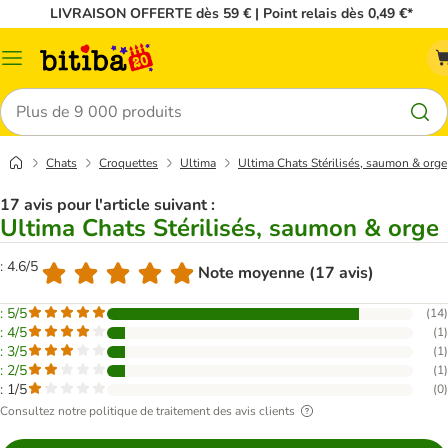
LIVRAISON OFFERTE dès 59 € | Point relais dès 0,49 €*
Menu
Rechercher
Chats
Croquettes
Ultima
Ultima Chats Stérilisés, saumon & orge
17 avis pour l'article suivant :
Ultima Chats Stérilisés, saumon & orge
: 4.6/5
Note moyenne (17 avis)
: 5/5
(
14
)
: 4/5
(
1
)
: 3/5
(
1
)
: 2/5
(
1
)
: 1/5
(
0
)
Consultez notre politique de traitement des avis clients