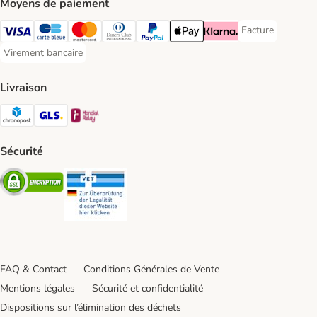
Moyens de paiement
Facture
Facture Payment
Visa Payment Method
carte bleue Payment Method
Master Card Payment Method
Diners Club Payment Method
Paypal Payment Method
Apple Pay Payment Method
Klarna Payment Method
Virement bancaire
Virement bancaire Payment Method
Livraison
Chronopost Shipping Method
GLS Shipping Method
Mondial relay Shipping Method
Sécurité
Security
Security
FAQ & Contact
Conditions Générales de Vente
Mentions légales
Sécurité et confidentialité
Dispositions sur l’élimination des déchets