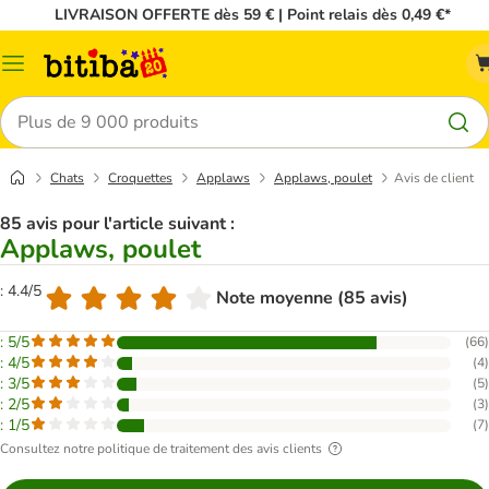
LIVRAISON OFFERTE dès 59 € | Point relais dès 0,49 €*
Menu
Rechercher
Chats
Croquettes
Applaws
Applaws, poulet
Avis de client
85 avis pour l'article suivant :
Applaws, poulet
: 4.4/5
Note moyenne (85 avis)
: 5/5
(
66
)
: 4/5
(
4
)
: 3/5
(
5
)
: 2/5
(
3
)
: 1/5
(
7
)
Consultez notre politique de traitement des avis clients