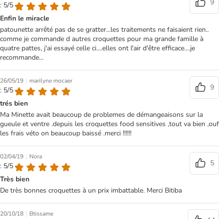
9
: 5/5
Enfin le miracle
patounette arrêté pas de se gratter...les traitements ne faisaient rien..
comme je commande d autres croquettes pour ma grande famille à
quatre pattes, j'ai essayé celle ci....elles ont l'air d'être efficace....je
recommande...
|
26/05/19
marilyne mocaer
9
: 5/5
trés bien
Ma Minette avait beaucoup de problemes de démangeaisons sur la
gueule et ventre .depuis les croquettes food sensitives ,tout va bien ,ouf
les frais véto on beaucoup baissé .merci !!!!!!
|
02/04/19
Nora
5
: 5/5
Très bien
De très bonnes croquettes à un prix imbattable. Merci Bitiba
|
20/10/18
Btissame