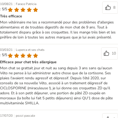
|
10/08/21
Farace Patricia
8
: 5/5
Très efficace
Mon vétérinaire me les a recommandé pour des problèmes d'allergies
alimentaires et de troubles digestifs de mon chat de 9 ans. Tout à
totalement disparu grâce à ces croquettes. Il les mange très bien et les
préfère de loin à toutes les autres marques que je lui avais présenté.
|
03/03/21
Luperca et ses chats
10
: 5/5
Efficace pour chat très allergique
Mon chat se grattait jour et nuit au sang depuis 3 ans sans qu'aucun
Véto ne pense à lui administrer autre chose que de la cortisone. Ses
plaies l'avaient rendu agressif et dépressif. Depuis l'été 2020, sur
conseils de sa nouvelle Véto, associé à un traitement dégressif de
CICLOSPORINE (miraculeuse !), je lui donne ces croquettes ZD qu'il
adore. Et à son petit déjeuner, une portion de pâté ZD coupée en
morceaux (la boîte lui fait 5 petits déjeuners) ainsi QU'1 dose de pâte
multivitaminée SMILLA.
|
17/07/20
pozzi pascale