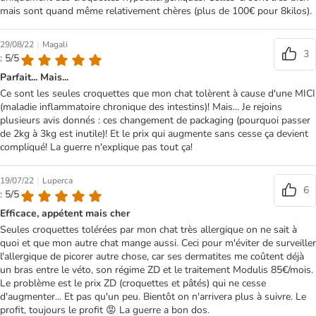
mais sont quand même relativement chères (plus de 100€ pour 8kilos).
|
29/08/22
Magali
3
: 5/5
Parfait... Mais...
Ce sont les seules croquettes que mon chat tolèrent à cause d'une MICI
(maladie inflammatoire chronique des intestins)! Mais... Je rejoins
plusieurs avis donnés : ces changement de packaging (pourquoi passer
de 2kg à 3kg est inutile)! Et le prix qui augmente sans cesse ça devient
compliqué! La guerre n'explique pas tout ça!
|
19/07/22
Luperca
6
: 5/5
Efficace, appétent mais cher
Seules croquettes tolérées par mon chat très allergique on ne sait à
quoi et que mon autre chat mange aussi. Ceci pour m'éviter de surveiller
l'allergique de picorer autre chose, car ses dermatites me coûtent déjà
un bras entre le véto, son régime ZD et le traitement Modulis 85€/mois.
Le problème est le prix ZD (croquettes et pâtés) qui ne cesse
d'augmenter... Et pas qu'un peu. Bientôt on n'arrivera plus à suivre. Le
profit, toujours le profit 😡 La guerre a bon dos.