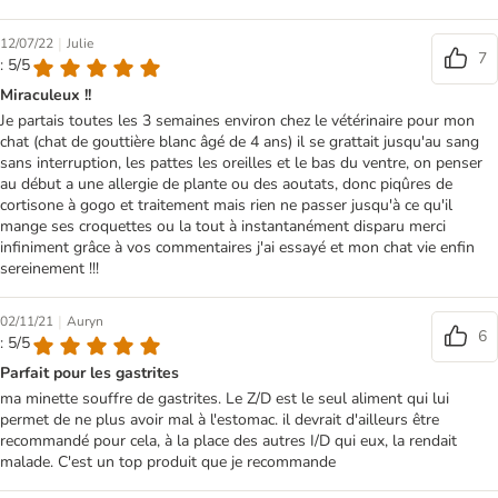
|
12/07/22
Julie
7
: 5/5
Miraculeux !!
Je partais toutes les 3 semaines environ chez le vétérinaire pour mon
chat (chat de gouttière blanc âgé de 4 ans) il se grattait jusqu'au sang
sans interruption, les pattes les oreilles et le bas du ventre, on penser
au début a une allergie de plante ou des aoutats, donc piqûres de
cortisone à gogo et traitement mais rien ne passer jusqu'à ce qu'il
mange ses croquettes ou la tout à instantanément disparu merci
infiniment grâce à vos commentaires j'ai essayé et mon chat vie enfin
sereinement !!!
|
02/11/21
Auryn
6
: 5/5
Parfait pour les gastrites
ma minette souffre de gastrites. Le Z/D est le seul aliment qui lui
permet de ne plus avoir mal à l'estomac. il devrait d'ailleurs être
recommandé pour cela, à la place des autres I/D qui eux, la rendait
malade. C'est un top produit que je recommande