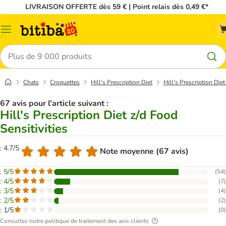
LIVRAISON OFFERTE dès 59 € | Point relais dès 0,49 €*
Menu
Rechercher
Chats
Croquettes
Hill's Prescription Diet
Hill's Prescription Diet
67 avis pour l'article suivant :
Hill's Prescription Diet z/d Food
Sensitivities
: 4.7/5
Note moyenne (67 avis)
: 5/5
(
54
)
: 4/5
(
7
)
: 3/5
(
4
)
: 2/5
(
2
)
: 1/5
(
0
)
Consultez notre politique de traitement des avis clients