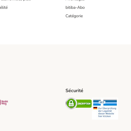
lité
bitiba-Abo
Catégorie
Sécurité
t Shipping Method
S Shipping Method
Mondial relay Shipping Method
Security
Securit