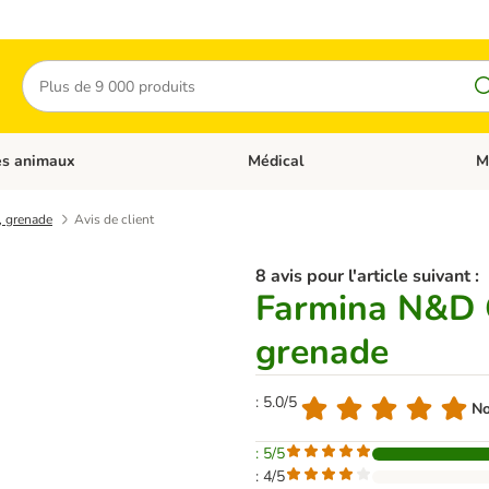
Rechercher
es animaux
Médical
M
 les catégories: Chats
Dérouler les catégories: Autres anima
Déro
, grenade
Avis de client
8 avis pour l'article suivant :
Farmina N&D G
grenade
: 5.0/5
No
: 5/5
: 4/5