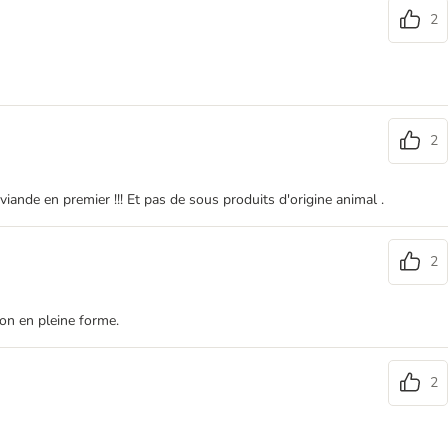
2
2
ande en premier !!! Et pas de sous produits d'origine animal .
2
on en pleine forme.
2