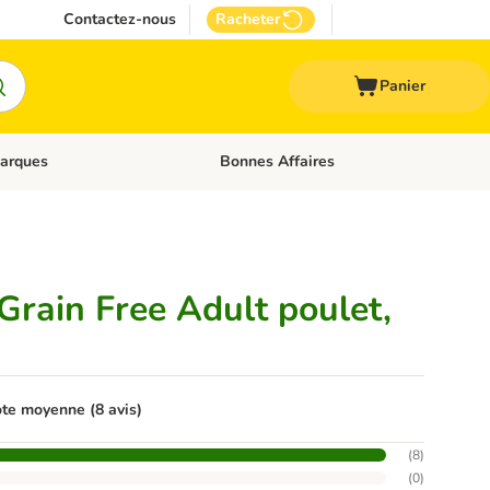
Contactez-nous
Racheter
Panier
arques
Bonnes Affaires
ux
uler les catégories: Médical
Dérouler les catégories: Marques
rain Free Adult poulet,
te moyenne (8 avis)
(
8
)
(
0
)