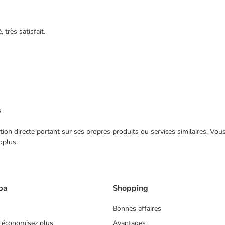
très satisfait.
s
ection directe portant sur ses propres produits ou services similaires. V
oplus.
ba
Shopping
Bonnes affaires
 économisez plus
Avantages