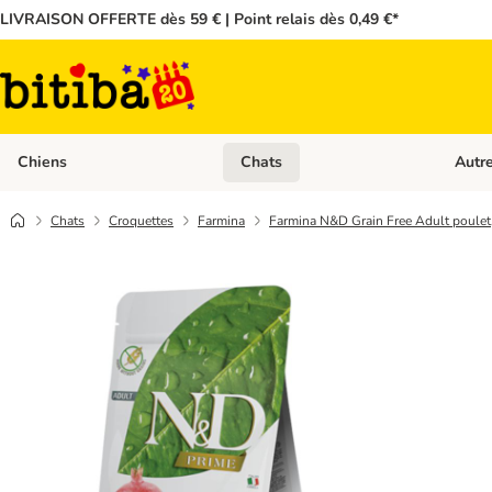
LIVRAISON OFFERTE dès 59 € | Point relais dès 0,49 €*
Chiens
Chats
Autr
Dérouler les catégories: Chiens
Dérouler
Chats
Croquettes
Farmina
Farmina N&D Grain Free Adult poulet