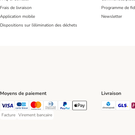
Frais de livraison
Programme de fidé
Application mobile
Newsletter
Dispositions sur l’élimination des déchets
Moyens de paiement
Livraison
Chronopos
GL
Visa Payment Method
carte bleue Payment Method
Master Card Payment Method
Diners Club Payment Method
Paypal Payment Method
Apple Pay Payment Method
Facture
Virement bancaire
Facture Payment Method
Virement bancaire Payment Method