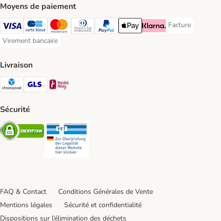
Moyens de paiement
Facture
Facture Payment
Visa Payment Method
carte bleue Payment Method
Master Card Payment Method
Diners Club Payment Method
Paypal Payment Method
Apple Pay Payment Method
Klarna Payment Method
Virement bancaire
Virement bancaire Payment Method
Livraison
Chronopost Shipping Method
GLS Shipping Method
Mondial relay Shipping Method
Sécurité
Security
Security
FAQ & Contact
Conditions Générales de Vente
Mentions légales
Sécurité et confidentialité
Dispositions sur l’élimination des déchets