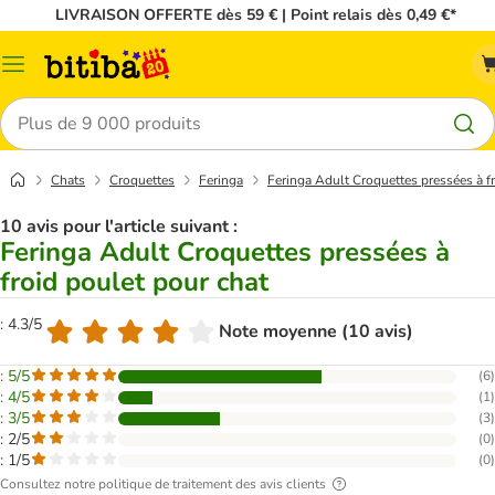
LIVRAISON OFFERTE dès 59 € | Point relais dès 0,49 €*
Menu
Rechercher
Chats
Croquettes
Feringa
Feringa Adult Croquettes pressées à f
10 avis pour l'article suivant :
Feringa Adult Croquettes pressées à
froid poulet pour chat
: 4.3/5
Note moyenne (10 avis)
: 5/5
(
6
)
: 4/5
(
1
)
: 3/5
(
3
)
: 2/5
(
0
)
: 1/5
(
0
)
Consultez notre politique de traitement des avis clients