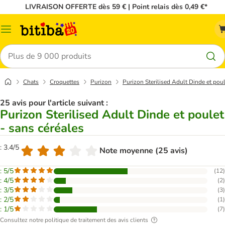
LIVRAISON OFFERTE dès 59 € | Point relais dès 0,49 €*
Menu
Rechercher
Chats
Croquettes
Purizon
Purizon Sterilised Adult Dinde et poul
25 avis pour l'article suivant :
Purizon Sterilised Adult Dinde et poulet
- sans céréales
: 3.4/5
Note moyenne (25 avis)
: 5/5
(
12
)
: 4/5
(
2
)
: 3/5
(
3
)
: 2/5
(
1
)
: 1/5
(
7
)
Consultez notre politique de traitement des avis clients