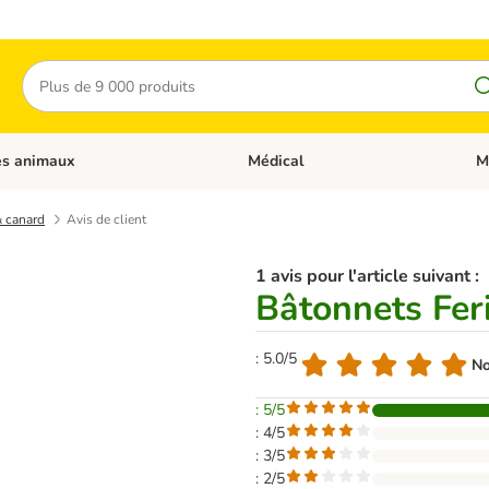
Rechercher
es animaux
Médical
M
 les catégories: Chats
Dérouler les catégories: Autres anima
Déro
& canard
Avis de client
1 avis pour l'article suivant :
Bâtonnets Fer
: 5.0/5
No
: 5/5
: 4/5
: 3/5
: 2/5