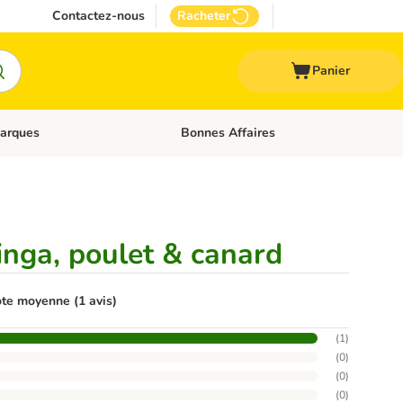
Contactez-nous
Racheter
Panier
arques
Bonnes Affaires
ux
uler les catégories: Médical
Dérouler les catégories: Marques
inga, poulet & canard
te moyenne (1 avis)
(
1
)
(
0
)
(
0
)
(
0
)