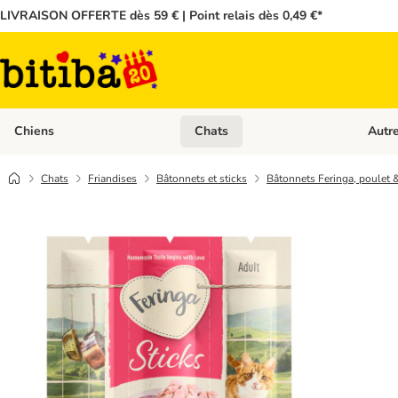
LIVRAISON OFFERTE dès 59 € | Point relais dès 0,49 €*
Chiens
Chats
Autr
Dérouler les catégories: Chiens
Dérouler
Chats
Friandises
Bâtonnets et sticks
Bâtonnets Feringa, poulet 