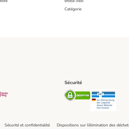
lité
bitiba-Abo
Catégorie
Sécurité
t Shipping Method
S Shipping Method
Mondial relay Shipping Method
Security
Securit
Sécurité et confidentialité
Dispositions sur l’élimination des déchet