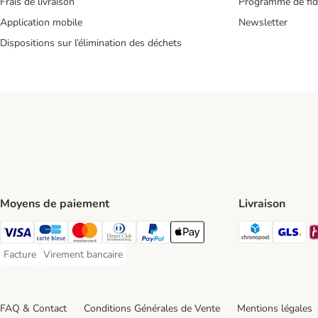
Frais de livraison
Programme de fidé
Application mobile
Newsletter
Dispositions sur l’élimination des déchets
Moyens de paiement
Livraison
Chronopos
GL
Visa Payment Method
carte bleue Payment Method
Master Card Payment Method
Diners Club Payment Method
Paypal Payment Method
Apple Pay Payment Method
Facture
Virement bancaire
Facture Payment Method
Virement bancaire Payment Method
FAQ & Contact
Conditions Générales de Vente
Mentions légales