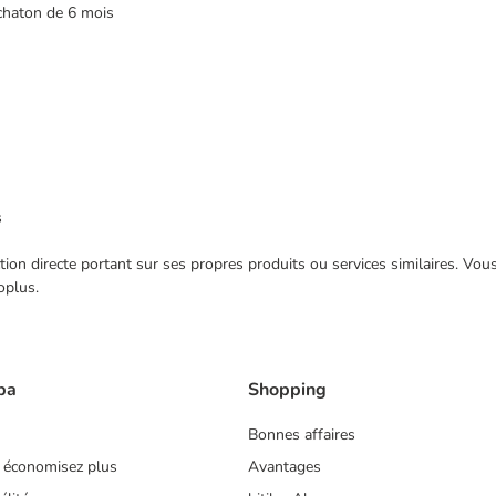
n chaton de 6 mois
s
ection directe portant sur ses propres produits ou services similaires. V
oplus.
ba
Shopping
Bonnes affaires
 économisez plus
Avantages