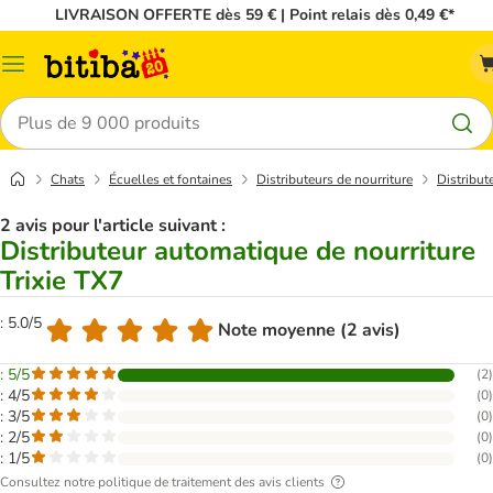
LIVRAISON OFFERTE dès 59 € | Point relais dès 0,49 €*
Menu
Rechercher
Chats
Écuelles et fontaines
Distributeurs de nourriture
Distribut
2 avis pour l'article suivant :
Distributeur automatique de nourriture
Trixie TX7
: 5.0/5
Note moyenne (2 avis)
: 5/5
(
2
)
: 4/5
(
0
)
: 3/5
(
0
)
: 2/5
(
0
)
: 1/5
(
0
)
Consultez notre politique de traitement des avis clients