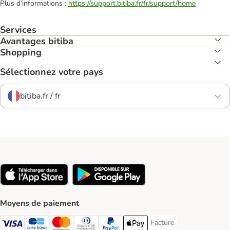
Plus d’informations :
https://support.bitiba.fr/fr/support/home
Services
Avantages bitiba
Shopping
Sélectionnez votre pays
bitiba.fr / fr
Moyens de paiement
Facture
Facture Payment Metho
Visa Payment Method
carte bleue Payment Method
Master Card Payment Method
Diners Club Payment Method
Paypal Payment Method
Apple Pay Payment Method