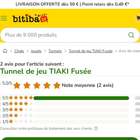
LIVRAISON OFFERTE dès 59 € | Point relais dès 0,49 €*
Menu
Rechercher
Chats
Jouets
Tunnels
Tunnel de jeu TIAKI Fusée
Avis de clien
2 avis pour l'article suivant :
Tunnel de jeu TIAKI Fusée
: 5.0/5
Note moyenne (2 avis)
: 5/5
(
2
)
: 4/5
(
0
)
: 3/5
(
0
)
: 2/5
(
0
)
: 1/5
(
0
)
Consultez notre politique de traitement des avis clients