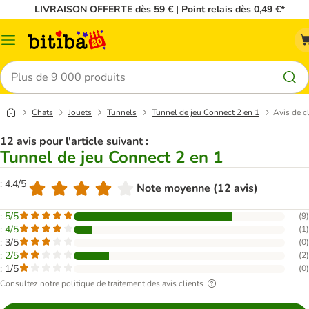
LIVRAISON OFFERTE dès 59 € | Point relais dès 0,49 €*
Menu
Rechercher
Chats
Jouets
Tunnels
Tunnel de jeu Connect 2 en 1
Avis de c
12 avis pour l'article suivant :
Tunnel de jeu Connect 2 en 1
: 4.4/5
Note moyenne (12 avis)
: 5/5
(
9
)
: 4/5
(
1
)
: 3/5
(
0
)
: 2/5
(
2
)
: 1/5
(
0
)
Consultez notre politique de traitement des avis clients