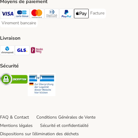
Moyens de paiement
Facture
Facture Payment Metho
Visa Payment Method
carte bleue Payment Method
Master Card Payment Method
Diners Club Payment Method
Paypal Payment Method
Apple Pay Payment Method
Virement bancaire
Virement bancaire Payment Method
Livraison
Chronopost Shipping Method
GLS Shipping Method
Mondial relay Shipping Method
Sécurité
Security
Security
FAQ & Contact
Conditions Générales de Vente
Mentions légales
Sécurité et confidentialité
Dispositions sur l’élimination des déchets