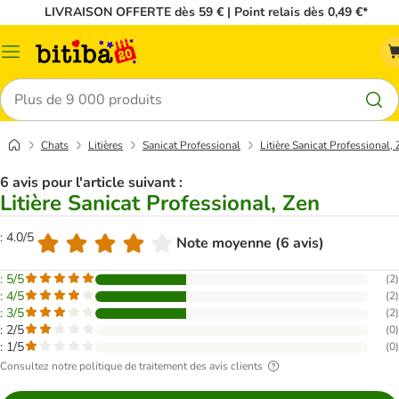
LIVRAISON OFFERTE dès 59 € | Point relais dès 0,49 €*
Menu
Rechercher
Chats
Litières
Sanicat Professional
Litière Sanicat Professional,
6 avis pour l'article suivant :
Litière Sanicat Professional, Zen
: 4.0/5
Note moyenne (6 avis)
: 5/5
(
2
)
: 4/5
(
2
)
: 3/5
(
2
)
: 2/5
(
0
)
: 1/5
(
0
)
Consultez notre politique de traitement des avis clients