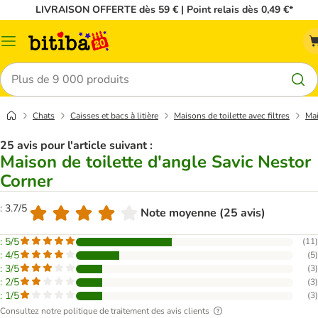
LIVRAISON OFFERTE dès 59 € | Point relais dès 0,49 €*
Menu
Rechercher
Chats
Caisses et bacs à litière
Maisons de toilette avec filtres
Mai
25 avis pour l'article suivant :
Maison de toilette d'angle Savic Nestor
Corner
: 3.7/5
Note moyenne (25 avis)
: 5/5
(
11
)
: 4/5
(
5
)
: 3/5
(
3
)
: 2/5
(
3
)
: 1/5
(
3
)
Consultez notre politique de traitement des avis clients