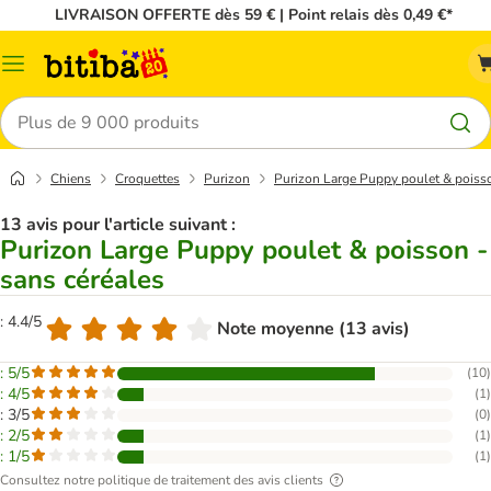
LIVRAISON OFFERTE dès 59 € | Point relais dès 0,49 €*
Menu
Rechercher
Chiens
Croquettes
Purizon
Purizon Large Puppy poulet & poisso
13 avis pour l'article suivant :
Purizon Large Puppy poulet & poisson -
sans céréales
: 4.4/5
Note moyenne (13 avis)
: 5/5
(
10
)
: 4/5
(
1
)
: 3/5
(
0
)
: 2/5
(
1
)
: 1/5
(
1
)
Consultez notre politique de traitement des avis clients