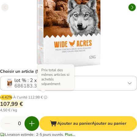
Prix total des
Choisir un article (5 variantes)
mêmes articles si
achetés
lot % : 2 x 12 kg
séparément
686183.3
-4.42%
À l'unité
112,98 €
107,99 €
4,50 € / kg
Ajouter au panier
Ajouter au panier
Livraison estimée : 2-5 jours ouvrés.
Plus...