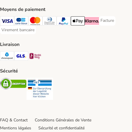
Moyens de paiement
Facture
Facture Payment
Visa Payment Method
carte bleue Payment Method
Master Card Payment Method
Diners Club Payment Method
Paypal Payment Method
Apple Pay Payment Method
Klarna Payment Method
Virement bancaire
Virement bancaire Payment Method
Livraison
Chronopost Shipping Method
GLS Shipping Method
Mondial relay Shipping Method
Sécurité
Security
Security
FAQ & Contact
Conditions Générales de Vente
Mentions légales
Sécurité et confidentialité