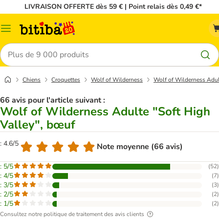
LIVRAISON OFFERTE dès 59 € | Point relais dès 0,49 €*
Menu
Rechercher
Chiens
Croquettes
Wolf of Wilderness
Wolf of Wilderness Adul
66 avis pour l'article suivant :
Wolf of Wilderness Adulte "Soft High
Valley", bœuf
: 4.6/5
Note moyenne (66 avis)
: 5/5
(
52
)
: 4/5
(
7
)
: 3/5
(
3
)
: 2/5
(
2
)
: 1/5
(
2
)
Consultez notre politique de traitement des avis clients