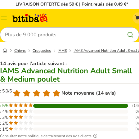
LIVRAISON OFFERTE dès 59 € | Point relais dès 0,49 €*
Menu
Rechercher
Chiens
Croquettes
IAMS
IAMS Advanced Nutrition Adult Small
14 avis pour l'article suivant :
IAMS Advanced Nutrition Adult Small
& Medium poulet
: 5.0/5
Note moyenne (14 avis)
: 5/5
(
14
)
: 4/5
(
0
)
: 3/5
(
0
)
: 2/5
(
0
)
: 1/5
(
0
)
Consultez notre politique de traitement des avis clients