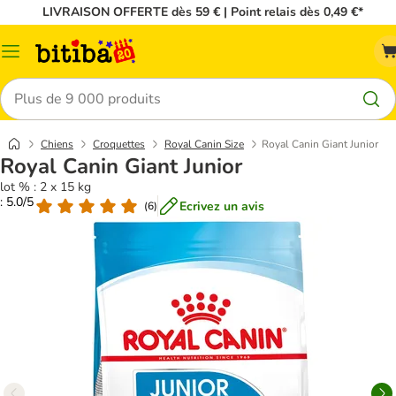
LIVRAISON OFFERTE dès 59 € | Point relais dès 0,49 €*
Menu
Rechercher
Chiens
Croquettes
Royal Canin Size
Royal Canin Giant Junior
Royal Canin Giant Junior
lot % : 2 x 15 kg
: 5.0/5
Ecrivez un avis
(
6
)