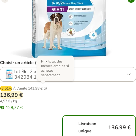
Prix total des
Choisir un article (2 variantes)
mêmes articles si
achetés
lot % : 2 x 15 kg
séparément
342084.18
-3.51%
À l'unité
141,98 €
136,99 €
4,57 € / kg
128,77 €
Livraison
136,99 €
unique