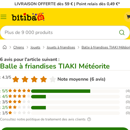
LIVRAISON OFFERTE dès 59 € | Point relais dès 0,49 €*
Menu
Rechercher
Chiens
Jouets
Jouets à friandises
Balle à friandises TIAKI Météor
6 avis pour l'article suivant :
Balle à friandises TIAKI Météorite
: 4.3/5
Note moyenne (6 avis)
: 5/5
(
4
)
: 4/5
(
1
)
: 3/5
(
0
)
: 2/5
(
1
)
: 1/5
(
0
)
Consultez notre politique de traitement des avis clients