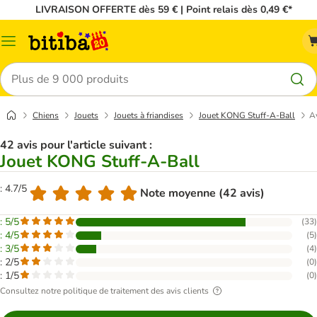
LIVRAISON OFFERTE dès 59 € | Point relais dès 0,49 €*
Menu
Rechercher
Chiens
Jouets
Jouets à friandises
Jouet KONG Stuff-A-Ball
Av
42 avis pour l'article suivant :
Jouet KONG Stuff-A-Ball
: 4.7/5
Note moyenne (42 avis)
: 5/5
(
33
)
: 4/5
(
5
)
: 3/5
(
4
)
: 2/5
(
0
)
: 1/5
(
0
)
Consultez notre politique de traitement des avis clients