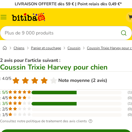
LIVRAISON OFFERTE dès 59 € | Point relais dès 0,49 €*
Menu
Rechercher
Chiens
Panier et couchage
Coussin
Coussin Trixie Harvey pour 
2 avis pour l'article suivant :
Coussin Trixie Harvey pour chien
: 4.0/5
Note moyenne (2 avis)
: 5/5
(
1
)
: 4/5
(
0
)
: 3/5
(
1
)
: 2/5
(
0
)
: 1/5
(
0
)
Consultez notre politique de traitement des avis clients