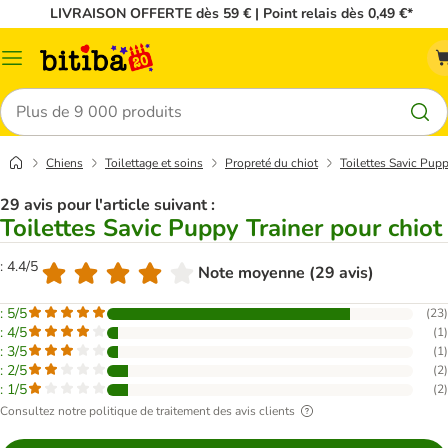
LIVRAISON OFFERTE dès 59 € | Point relais dès 0,49 €*
Menu
Rechercher
Chiens
Toilettage et soins
Propreté du chiot
Toilettes Savic Pupp
29 avis pour l'article suivant :
Toilettes Savic Puppy Trainer pour chiot
: 4.4/5
Note moyenne (29 avis)
: 5/5
(
23
)
: 4/5
(
1
)
: 3/5
(
1
)
: 2/5
(
2
)
: 1/5
(
2
)
Consultez notre politique de traitement des avis clients