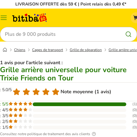
LIVRAISON OFFERTE dès 59 € | Point relais dès 0,49 €*
Menu
Rechercher
Chiens
Cages de transport
Grille de séparation
Grille arrière uni
1 avis pour l'article suivant :
Grille arrière universelle pour voiture
Trixie Friends on Tour
: 5.0/5
Note moyenne (1 avis)
: 5/5
(
1
)
: 4/5
(
0
)
: 3/5
(
0
)
: 2/5
(
0
)
: 1/5
(
0
)
Consultez notre politique de traitement des avis clients