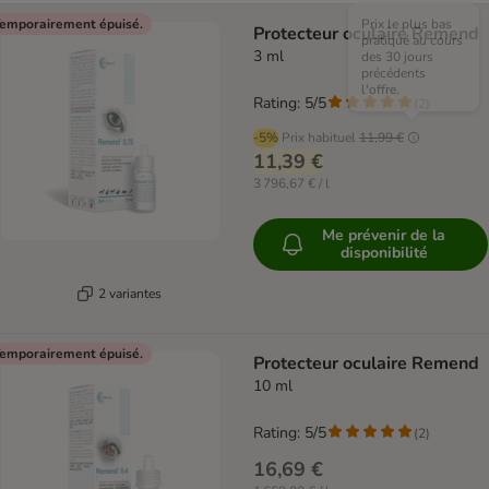
emporairement épuisé.
Prix le plus bas
Protecteur oculaire Remend
pratiqué au cours
3 ml
des 30 jours
précédents
l'offre.
Rating: 5/5
(
2
)
-5%
Prix habituel
11,99 €
11,39 €
3 796,67 € / l
Me prévenir de la
disponibilité
2 variantes
emporairement épuisé.
Protecteur oculaire Remend
10 ml
Rating: 5/5
(
2
)
16,69 €