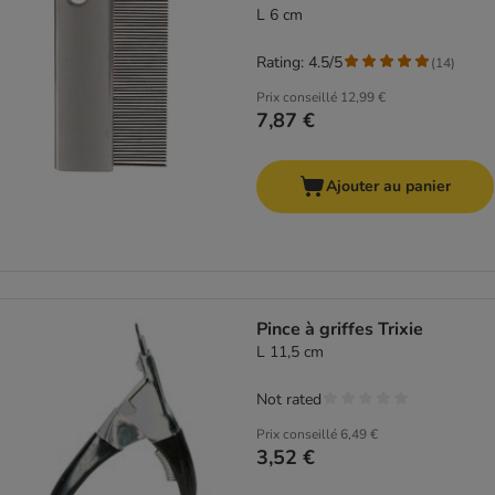
L 6 cm
Rating: 4.5/5
(
14
)
Prix conseillé
12,99 €
7,87 €
Ajouter au panier
Pince à griffes Trixie
L 11,5 cm
Not rated
Prix conseillé
6,49 €
3,52 €