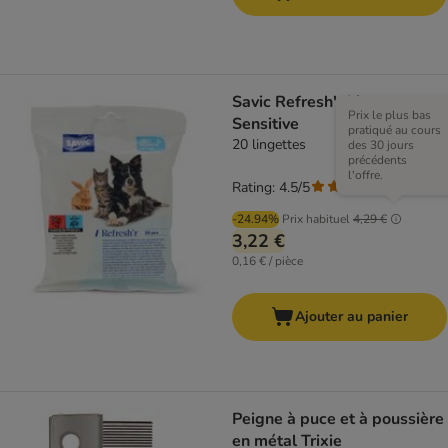
Savic Refresh'r Lingettes
Prix le plus bas
Sensitive
pratiqué au cours
20 lingettes
des 30 jours
précédents
l'offre.
Rating: 4.5/5
(
4
)
-24.94%
Prix habituel
4,29 €
3,22 €
0,16 € / pièce
Ajouter au panier
Peigne à puce et à poussière
en métal Trixie