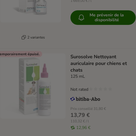
1 669,00 € / l
Me prévenir de la
disponibilité
2 variantes
emporairement épuisé.
Surosolve Nettoyant
auriculaire pour chiens et
chats
125 mL
Not rated
Prix conseillé
31,80 €
13,79 €
110,32 € / l
12,96 €