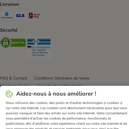
Livraison
Chronopost Shipping Method
GLS Shipping Method
Mondial relay Shipping Method
Sécurité
Security
Security
FAQ & Contact
Conditions Générales de Vente
Mentions légales
Sécurité et confidentialité
Aidez-nous à nous améliorer !
Dispositions sur l’élimination des déchets
Frais et délai de livraison
Modes de paiement
Nous utilisons des cookies, des pixels et d'autres technologies (« cookies »)
sur notre site Internet. Les cookies sont absolument nécessaires pour que vous
Renoncer au contrat ici
Programme de fidélité
puissiez naviguer et faire des achats sur notre site Internet. Votre consentement
Application mobile
Programme d'affiliation
nous permettra d'activer les cookies de performance, fonctionnels et
publicitaires afin d'améliorer votre expérience client sur notre site internet et de
Déclaration d'accessibilité
vous proposer des produits et services pertinents pour vous ainsi que des