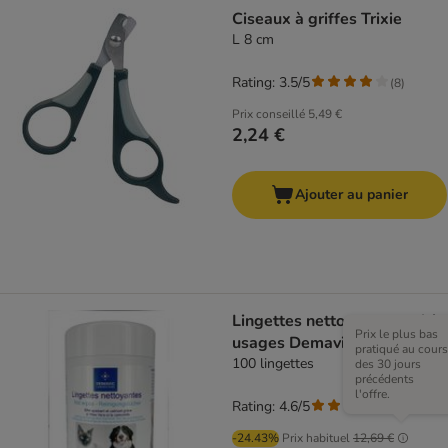
Ciseaux à griffes Trixie
L 8 cm
Rating: 3.5/5
(
8
)
Prix conseillé
5,49 €
2,24 €
Ajouter au panier
Lingettes nettoyantes multi-
Prix le plus bas
usages Demavic
pratiqué au cours
100 lingettes
des 30 jours
précédents
l'offre.
Rating: 4.6/5
(
9
)
-24.43%
Prix habituel
12,69 €