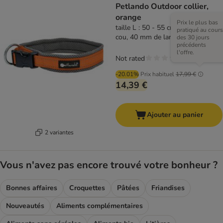
Petlando Outdoor collier,
orange
Prix le plus bas
taille L : 50 - 55 cm de tour de
pratiqué au cours
cou, 40 mm de large
des 30 jours
précédents
l'offre.
Not rated
-20.01%
Prix habituel
17,99 €
14,39 €
Ajouter au panier
2 variantes
Vous n'avez pas encore trouvé votre bonheur ?
Bonnes affaires
Croquettes
Pâtées
Friandises
Nouveautés
Aliments complémentaires