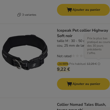
Ajouter au panier
3 variantes
Icepeak Pet collier Highway
Soft noir
Prix le plus bas
taille M : 30 - 50 cm de tour de
pratiqué au cours
cou, 25 mm de large
des 30 jours
précédents
l'offre.
Not rated
-24.98%
Prix habituel
12,29 €
9,22 €
Ajouter au panier
Collier Nomad Tales Blush,