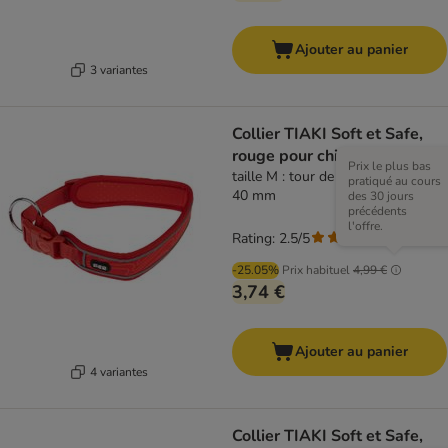
Ajouter au panier
3 variantes
Collier TIAKI Soft et Safe,
rouge pour chien
Prix le plus bas
taille M : tour de cou 45 - 55 cm, l
pratiqué au cours
40 mm
des 30 jours
précédents
l'offre.
Rating: 2.5/5
(
2
)
-25.05%
Prix habituel
4,99 €
3,74 €
Ajouter au panier
4 variantes
Collier TIAKI Soft et Safe,