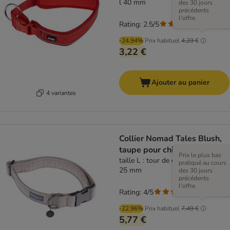
l 40 mm
des 30 jours
précédents
l'offre.
Rating: 2.5/5
(
2
)
-24.94%
Prix habituel
4,29 €
3,22 €
Ajouter au panier
4 variantes
Collier Nomad Tales Blush,
taupe pour chien
Prix le plus bas
taille L : tour de cou 39 - 64 cm, l
pratiqué au cours
25 mm
des 30 jours
précédents
l'offre.
Rating: 4/5
(
1
)
-22.96%
Prix habituel
7,49 €
5,77 €