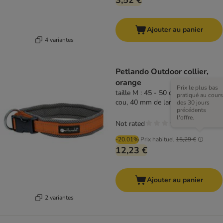
3,52 €
Ajouter au panier
4 variantes
Petlando Outdoor collier,
orange
Prix le plus bas
taille M : 45 - 50 cm de tour de
pratiqué au cours
cou, 40 mm de large
des 30 jours
précédents
l'offre.
Not rated
-20.01%
Prix habituel
15,29 €
12,23 €
Ajouter au panier
2 variantes