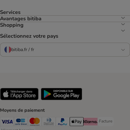
Services
Avantages bitiba
Shopping
Sélectionnez votre pays
bitiba.fr / fr
Moyens de paiement
Facture
Facture Payment
Visa Payment Method
carte bleue Payment Method
Master Card Payment Method
Diners Club Payment Method
Paypal Payment Method
Apple Pay Payment Method
Klarna Payment Method