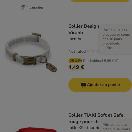
4 variantes
Collier Designed by Lotte
Prix le plus bas
Virante
pratiqué au cours
menthe
des 30 jours
précédents
l'offre.
Not rated
-25.04%
Prix habituel
5,99 €
4,49 €
Ajouter au panier
Collier TIAKI Soft et Safe,
rouge pour chien
Prix le plus bas
taille XS : tour de cou 25 - 35 cm,
pratiqué au cours