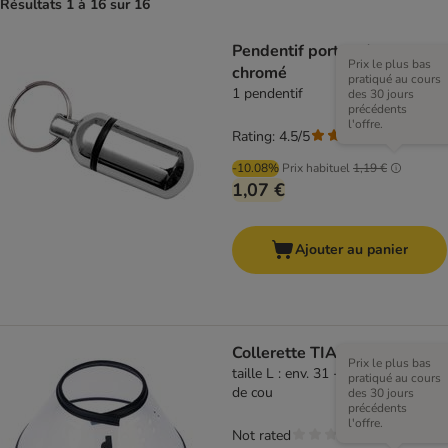
Résultats 1 à 16 sur 16
Pendentif porte adresse
Prix le plus bas
chromé
pratiqué au cours
1 pendentif
des 30 jours
précédents
l'offre.
Rating: 4.5/5
(
6
)
-10.08%
Prix habituel
1,19 €
1,07 €
Ajouter au panier
Collerette TIAKI
Prix le plus bas
taille L : env. 31 - 53,4 cm de tour
pratiqué au cours
de cou
des 30 jours
précédents
l'offre.
Not rated