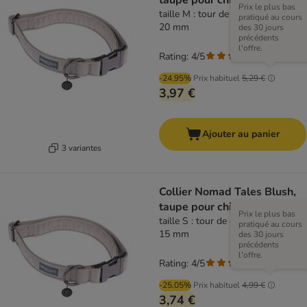
taupe pour chien
Prix le plus bas
taille M : tour de cou 34 - 55 cm, l
pratiqué au cours
20 mm
des 30 jours
précédents
l'offre.
Rating: 4/5
(
1
)
-24.95%
Prix habituel
5,29 €
3,97 €
Ajouter au panier
3 variantes
Collier Nomad Tales Blush,
taupe pour chien
Prix le plus bas
taille S : tour de cou 30 - 46 cm, l
pratiqué au cours
15 mm
des 30 jours
précédents
l'offre.
Rating: 4/5
(
1
)
-25.05%
Prix habituel
4,99 €
3,74 €