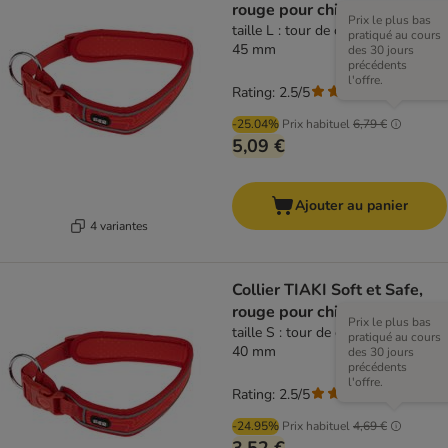
rouge pour chien
Prix le plus bas
taille L : tour de cou 55 - 65 cm, l
pratiqué au cours
45 mm
des 30 jours
précédents
l'offre.
Rating: 2.5/5
(
2
)
-25.04%
Prix habituel
6,79 €
5,09 €
Ajouter au panier
4 variantes
Collier TIAKI Soft et Safe,
rouge pour chien
Prix le plus bas
taille S : tour de cou 35 - 45 cm, l
pratiqué au cours
40 mm
des 30 jours
précédents
l'offre.
Rating: 2.5/5
(
2
)
-24.95%
Prix habituel
4,69 €