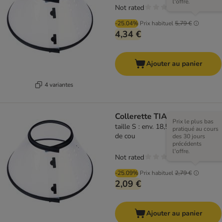
l'offre.
Not rated
-25.04%
Prix habituel
5,79 €
4,34 €
Ajouter au panier
4 variantes
Collerette TIAKI
Prix le plus bas
taille S : env. 18,5 - 31 cm de tour
pratiqué au cours
de cou
des 30 jours
précédents
l'offre.
Not rated
-25.09%
Prix habituel
2,79 €
2,09 €
Ajouter au panier