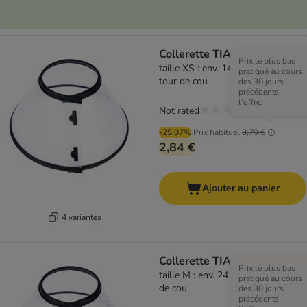
Collerette TIAKI
Prix le plus bas
taille XS : env. 14,5 - 24 cm de
pratiqué au cours
tour de cou
des 30 jours
précédents
l'offre.
Not rated
-25.07%
Prix habituel
3,79 €
2,84 €
Ajouter au panier
4 variantes
Collerette TIAKI
Prix le plus bas
taille M : env. 24 - 39 cm de tour
pratiqué au cours
de cou
des 30 jours
précédents