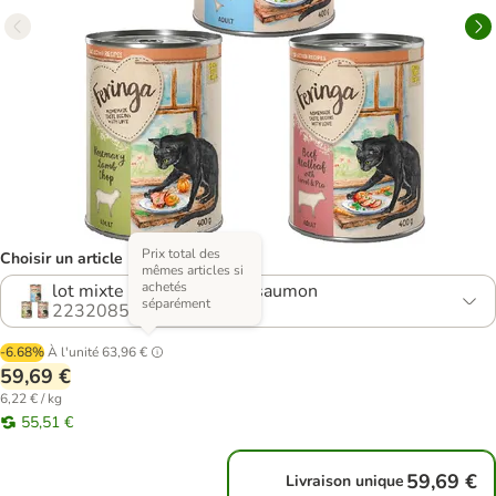
Prix total des
Choisir un article (4 variantes)
mêmes articles si
achetés
lot mixte : agneau, bœuf, saumon
séparément
2232085.0
-6.68%
À l'unité
63,96 €
59,69 €
6,22 € / kg
55,51 €
59,69 €
Livraison unique