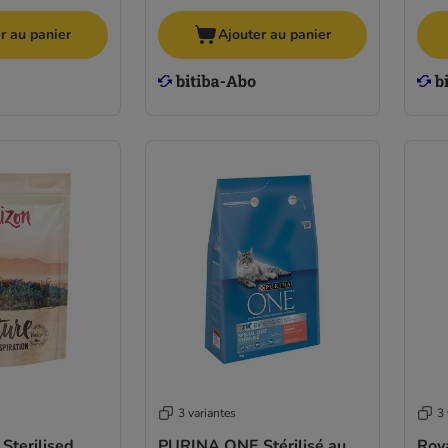
r au panier
Ajouter au panier
3 variantes
3 
Sterilised,
PURINA ONE Stérilisé au
Roya