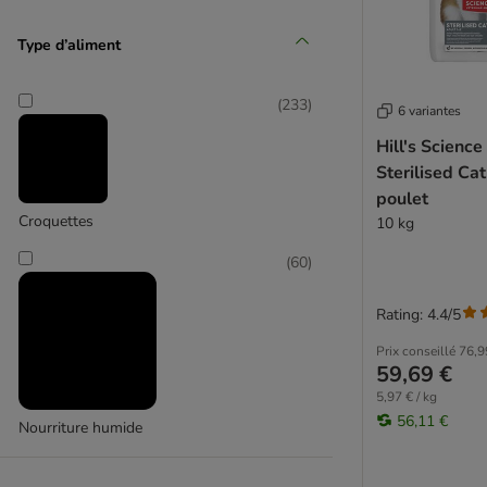
Type d’aliment
(
233
)
6 variantes
Affinity Brekkies
Hill's Science
(
42
)
Sterilised Ca
poulet
Croquettes
10 kg
(
60
)
Affinity Ultima
Rating: 4.4/5
(
6
)
Prix conseillé
76,9
59,69 €
5,97 € / kg
56,11 €
Nourriture humide