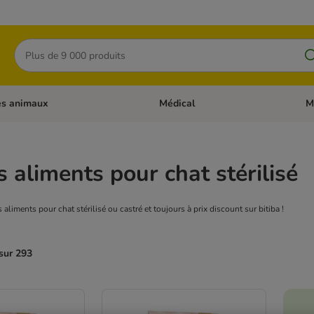
Rechercher
es animaux
Médical
M
 les catégories: Chats
Dérouler les catégories: Autres anima
Déro
s aliments pour chat stérilisé
 aliments pour chat stérilisé ou castré et toujours à prix discount sur bitiba !
sur 293