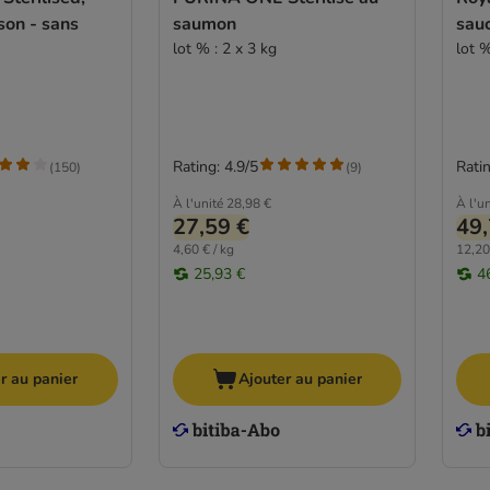
son - sans
saumon
sau
lot % : 2 x 3 kg
lot %
Rating: 4.9/5
Ratin
(
150
)
(
9
)
À l'unité
28,98 €
À l'un
27,59 €
49,
4,60 € / kg
12,20
25,93 €
4
r au panier
Ajouter au panier