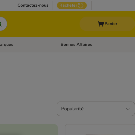
Contactez-nous
Racheter
Panier
arques
Bonnes Affaires
ux
uler les catégories: Médical
Dérouler les catégories: Marques
Popularité