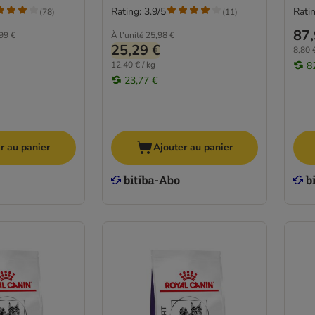
Rating: 3.9/5
Ratin
(
78
)
(
11
)
87,
99 €
À l'unité
25,98 €
25,29 €
8,80 €
12,40 € / kg
8
23,77 €
r au panier
Ajouter au panier