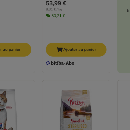
53,99 €
8,31 € / kg
J
50,21 €
r au panier
Ajouter au panier