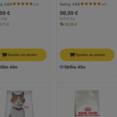
g: 4.8/5
Rating: 4.8/5
(
24
)
(
47
)
99 €
98,99 €
 / kg
8,25 € / kg
2,71 €
93,05 €
Ajouter au panier
Ajouter au panier