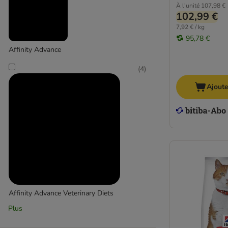
À l'unité
107,98 €
102,99 €
7,92 € / kg
95,78 €
Affinity Advance
(
4
)
Ajoute
Affinity Advance Veterinary Diets
Plus
(
2
)