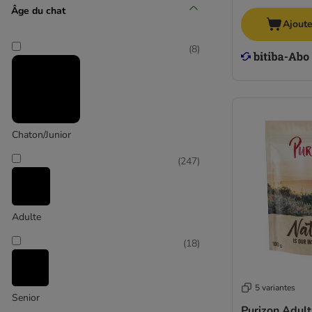
Âge du chat
Ajoute
Almo Nature Holistic
(
8
)
(
2
)
Carnilove
Chaton/Junior
(
247
)
Adulte
(
18
)
5 variantes
Senior
Purizon Adult 