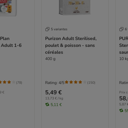
5 variantes
6 
 Plan
Purizon Adult Sterilised,
PUR
t Adult 1-6
poulet & poisson - sans
Ster
céréales
sau
400 g
10 k
Rating: 4/5
Ratin
(
78
)
(
150
)
5,49 €
9 €
Prix 
58,
13,73 € / kg
5,11 €
5,87 €
5