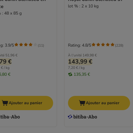
ce
lot % : 2 x 10 kg
 : 48 x 85 g
g: 3.9/5
Rating: 4.8/5
(
11
)
(
228
)
ité
51,96 €
À l'unité
149,98 €
79 €
143,99 €
 € / kg
7,20 € / kg
6,80 €
135,35 €
Ajouter au panier
Ajouter au panier