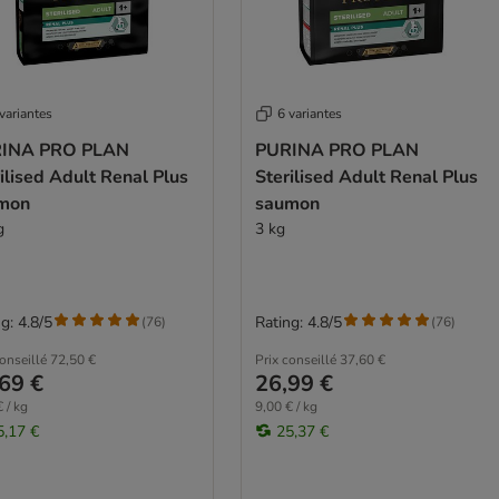
variantes
6 variantes
INA PRO PLAN
PURINA PRO PLAN
ilised Adult Renal Plus
Sterilised Adult Renal Plus
mon
saumon
g
3 kg
g: 4.8/5
Rating: 4.8/5
(
76
)
(
76
)
conseillé
72,50 €
Prix conseillé
37,60 €
69 €
26,99 €
 / kg
9,00 € / kg
5,17 €
25,37 €