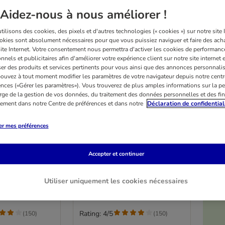
Aidez-nous à nous améliorer !
ilisons des cookies, des pixels et d'autres technologies (« cookies ») sur notre site I
okies sont absolument nécessaires pour que vous puissiez naviguer et faire des acha
site Internet. Votre consentement nous permettra d'activer les cookies de performanc
nnels et publicitaires afin d'améliorer votre expérience client sur notre site internet 
er des produits et services pertinents pour vous ainsi que des annonces personnalis
ouvez à tout moment modifier les paramètres de votre navigateur depuis notre centr
ences («Gérer les paramètres»). Vous trouverez de plus amples informations sur la p
rge de la gestion de vos données, du traitement des données personnelles et des fin
itement dans notre Centre de préférences et dans notre
Déclaration de confidential
5 variantes
er mes préférences
Sterilised,
Purizon Adult Sterilised,
son - sans
poulet & poisson - sans
Accepter et continuer
céréales
g
6,5 kg
Utiliser uniquement les cookies nécessaires
Rating: 4/5
(
150
)
(
150
)