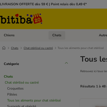
LIVRAISON OFFERTE dès 59 € | Point relais dès 0,49 €*
Chiens
Chats
Autr
Dérouler les catégories: Chiens
Dérouler
Chats
Chat stérilisé ou castré
Tous les aliments pour chat stérilisé
Tous le
Catégorie
Retrouvez ici tous les
Chats
Chat stérilisé ou castré
Résultats 1 à 48 
Croquettes
Pâtées
Tous les aliments pour chat stérilisé
Surpoids et obésité