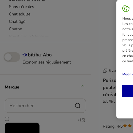
Sans céréales
Chat adulte
Nous ut
Chat âgé
Les co
Chaton
notre 
fonctio
Royal Canin Sterilised
propos
Hill's Science Plan Sterilised
Vous p
préfér
PRO PLAN Sterilised
en cha
ce tra
Économisez régulièrement
5 variantes
Modifi
Purizon Adult 
Marque
poulet & pois
céréales
lot % : 2 x 6,5 k
Rechercher
(
15
)
Rating: 4/5