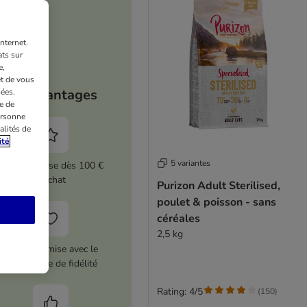
nternet.
ts sur
e,
et de vous
Vos avantages
ées.
e de
ersonne
alités de
ité
5 variantes
5 % de remise dès 100 €
d'achat
Purizon Adult Sterilised,
poulet & poisson - sans
céréales
2,5 kg
12 € de remise avec le
programme de fidélité
Rating: 4/5
(
150
)