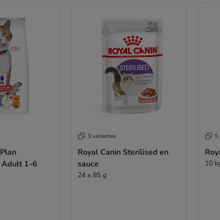
3 variantes
5 
 Plan
Royal Canin Sterilised en
Roya
t Adult 1-6
sauce
10 k
24 x 85 g