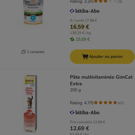
Rating: 3.3/5
(
3
)
À l'unité
17,98 €
16,59 €
138,25 € / kg
15,59 €
2 variantes
Ajouter au panier
Pâte multivitaminée GimCat
Extra
200 g
Rating: 4.7/5
(
47
)
Prix conseillé
13,99 €
12,69 €
63,45 € / kg