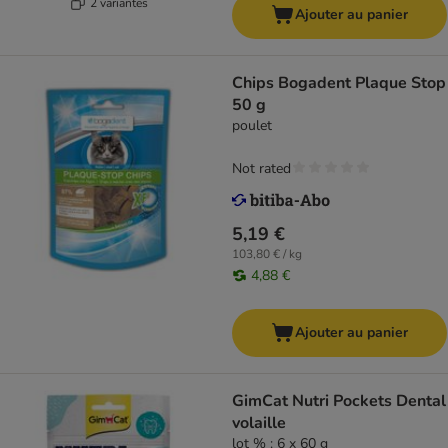
2 variantes
Ajouter au panier
Chips Bogadent Plaque Stop
50 g
poulet
Not rated
5,19 €
103,80 € / kg
4,88 €
Ajouter au panier
GimCat Nutri Pockets Dental
volaille
lot % : 6 x 60 g