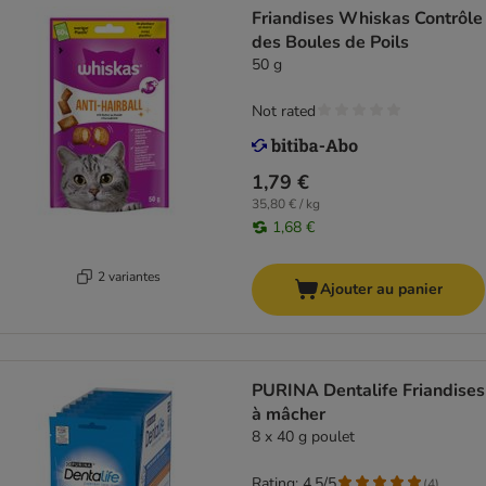
Friandises Whiskas Contrôle
des Boules de Poils
50 g
Not rated
1,79 €
35,80 € / kg
1,68 €
2 variantes
Ajouter au panier
PURINA Dentalife Friandises
à mâcher
8 x 40 g poulet
Rating: 4.5/5
(
4
)