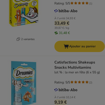
Rating: 5/5
(
1
)
À l'unité
34,93 €
33,49 €
39,87 € / kg
31,48 €
2 variantes
Ajouter au panier
Catisfactions Shakeups
Snacks Multivitamins
lot % : la mer en fête (6 x 55 g)
Rating: 5/5
(
2
)
À l'unité
10,14 €
9,19 €