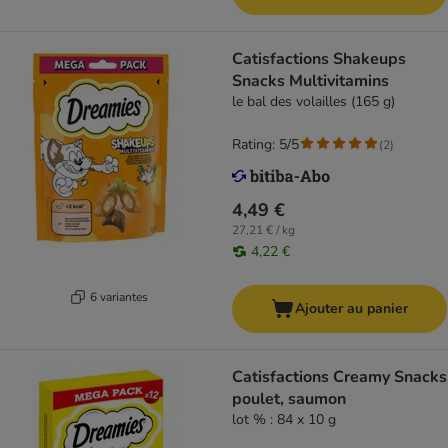
Catisfactions Shakeups
Snacks Multivitamins
le bal des volailles (165 g)
Rating: 5/5
(
2
)
4,49 €
27,21 € / kg
4,22 €
6 variantes
Ajouter au panier
Catisfactions Creamy Snacks
poulet, saumon
lot % : 84 x 10 g