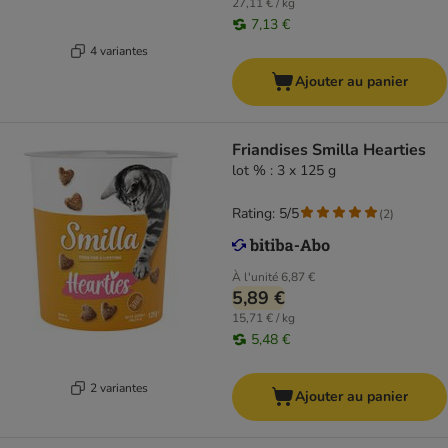
27,11 € / kg
7,13 €
4 variantes
Ajouter au panier
Friandises Smilla Hearties
lot % : 3 x 125 g
Rating: 5/5
(
2
)
À l'unité
6,87 €
5,89 €
15,71 € / kg
5,48 €
2 variantes
Ajouter au panier