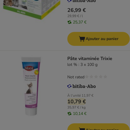
26,99 €
29,99 € / l
25,37 €
Ajouter au panier
Pâte vitaminée Trixie
lot % : 3 x 100 g
Not rated
À l'unité
11,97 €
10,79 €
35,97 € / kg
10,14 €