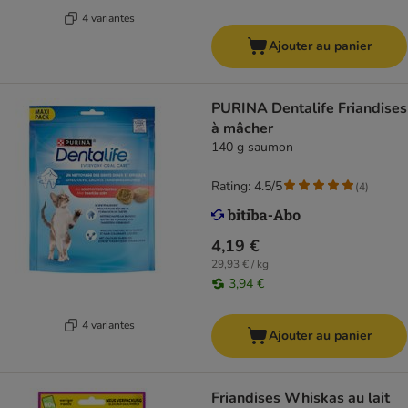
4 variantes
Ajouter au panier
PURINA Dentalife Friandises
à mâcher
140 g saumon
Rating: 4.5/5
(
4
)
4,19 €
29,93 € / kg
3,94 €
4 variantes
Ajouter au panier
Friandises Whiskas au lait