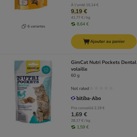
À l'unité
10,14 €
9,19 €
41,77 € / kg
8,64 €
6 variantes
Ajouter au panier
GimCat Nutri Pockets Dental
volaille
60 g
Not rated
Prix conseillé
2,19 €
1,69 €
28,17 € / kg
1,59 €