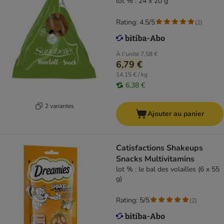
lot % : 24 x 20 g
Rating: 4.5/5
(
2
)
À l'unité
7,58 €
6,79 €
14,15 € / kg
6,38 €
2 variantes
Ajouter au panier
Catisfactions Shakeups
Snacks Multivitamins
lot % : le bal des volailles (6 x 55
g)
Rating: 5/5
(
2
)