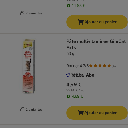
11,93 €
2 variantes
Ajouter au panier
Pâte multivitaminée GimCat
Extra
50 g
Rating: 4.7/5
(
47
)
4,99 €
99,80 € / kg
4,69 €
2 variantes
Ajouter au panier