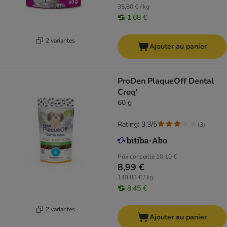
35,80 € / kg
1,68 €
2 variantes
Ajouter au panier
ProDen PlaqueOff Dental
Croq'
60 g
Rating: 3.3/5
(
3
)
Prix conseillé
10,10 €
8,99 €
149,83 € / kg
8,45 €
2 variantes
Ajouter au panier