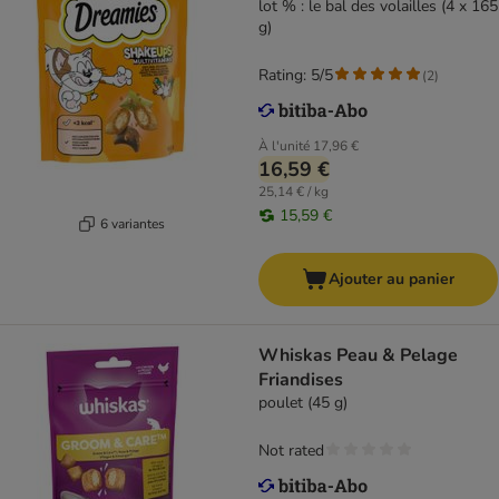
lot % : le bal des volailles (4 x 165
g)
Rating: 5/5
(
2
)
À l'unité
17,96 €
16,59 €
25,14 € / kg
15,59 €
6 variantes
Ajouter au panier
Whiskas Peau & Pelage
Friandises
poulet (45 g)
Not rated