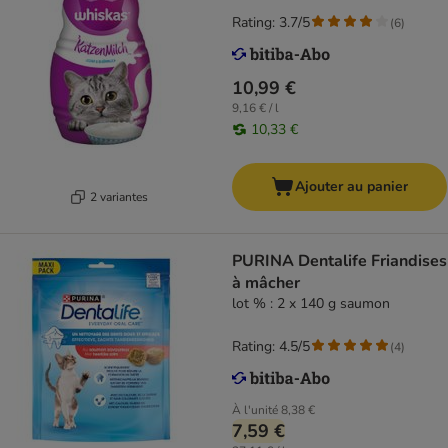
Rating: 3.7/5
(
6
)
10,99 €
9,16 € / l
10,33 €
Ajouter au panier
2 variantes
PURINA Dentalife Friandises
à mâcher
lot % : 2 x 140 g saumon
Rating: 4.5/5
(
4
)
À l'unité
8,38 €
7,59 €