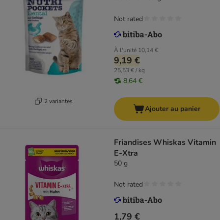
Not rated
À l'unité
10,14 €
9,19 €
25,53 € / kg
8,64 €
2 variantes
Ajouter au panier
Friandises Whiskas Vitamin
E-Xtra
50 g
Not rated
1,79 €