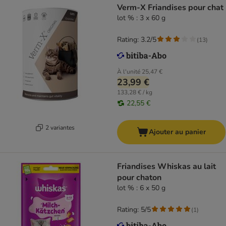
Verm-X Friandises pour chat
lot % : 3 x 60 g
Rating: 3.2/5
(
13
)
À l'unité
25,47 €
23,99 €
133,28 € / kg
22,55 €
2 variantes
Ajouter au panier
Friandises Whiskas au lait
pour chaton
lot % : 6 x 50 g
Rating: 5/5
(
1
)