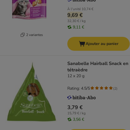
À l'unité
10,74 €
9,69 €
32,30 € / kg
9,11 €
2 variantes
Ajouter au panier
Sanabelle Hairball Snack en
tétraèdre
12 x 20 g
Rating: 4.5/5
(
2
)
3,79 €
15,79 € / kg
3,56 €