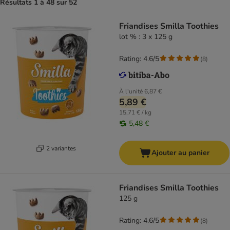
Résultats 1 à 48 sur 52
Friandises Smilla Toothies
lot % : 3 x 125 g
Rating: 4.6/5
(
8
)
À l'unité
6,87 €
5,89 €
15,71 € / kg
5,48 €
2 variantes
Ajouter au panier
Friandises Smilla Toothies
125 g
Rating: 4.6/5
(
8
)