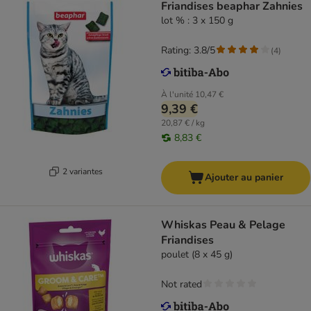
Friandises beaphar Zahnies
lot % : 3 x 150 g
Rating: 3.8/5
(
4
)
À l'unité
10,47 €
9,39 €
20,87 € / kg
8,83 €
2 variantes
Ajouter au panier
Whiskas Peau & Pelage
Friandises
poulet (8 x 45 g)
Not rated