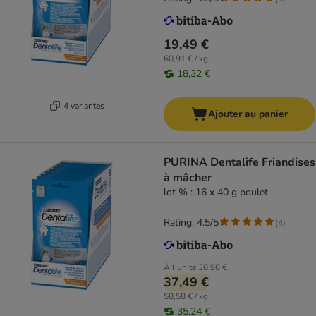
19,49 €
60,91 € / kg
18,32 €
4 variantes
Ajouter au panier
PURINA Dentalife Friandises
à mâcher
lot % : 16 x 40 g poulet
Rating: 4.5/5
(
4
)
À l'unité
38,98 €
37,49 €
58,58 € / kg
35,24 €