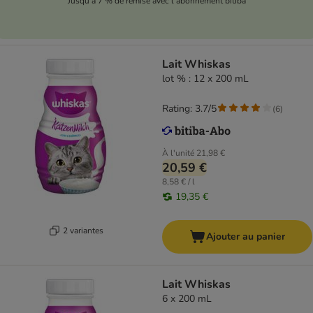
Jusqu'à 7 % de remise avec l'abonnement bitiba
Lait Whiskas
lot % : 12 x 200 mL
Rating: 3.7/5
(
6
)
À l'unité
21,98 €
20,59 €
8,58 € / l
19,35 €
2 variantes
Ajouter au panier
Lait Whiskas
6 x 200 mL