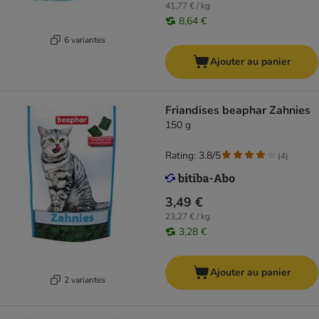
41,77 € / kg
8,64 €
6 variantes
Ajouter au panier
Friandises beaphar Zahnies
150 g
Rating: 3.8/5
(
4
)
3,49 €
23,27 € / kg
3,28 €
Ajouter au panier
2 variantes