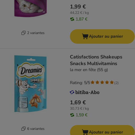
1,99 €
44,22 € / kg
1,87 €
2 variantes
Ajouter au panier
Catisfactions Shakeups
Snacks Multivitamins
la mer en fête (55 g)
Rating: 5/5
(
2
)
1,69 €
30,73 € / kg
1,59 €
6 variantes
Ajouter au panier