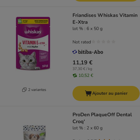
Friandises Whiskas Vitamin
E-Xtra
lot % : 6 x 50 g
Not rated
11,19 €
37,30 € / kg
10,52 €
2 variantes
Ajouter au panier
ProDen PlaqueOff Dental
Croq'
lot % : 2 x 60 g