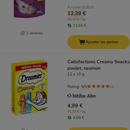
À l'unité
15,92 €
12,39 €
34,42 € / kg
11,65 €
2 variantes
Ajouter au panier
Catisfactions Creamy Snacks
poulet, saumon
12 x 10 g
Rating: 5/5
(
1
)
4,99 €
41,58 € / kg
4,69 €