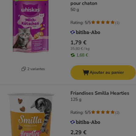
pour chaton
50 g
Rating: 5/5
(
1
)
1,79 €
35,80 € / kg
1,68 €
2 variantes
Ajouter au panier
Friandises Smilla Hearties
125 g
Rating: 5/5
(
2
)
2,29 €