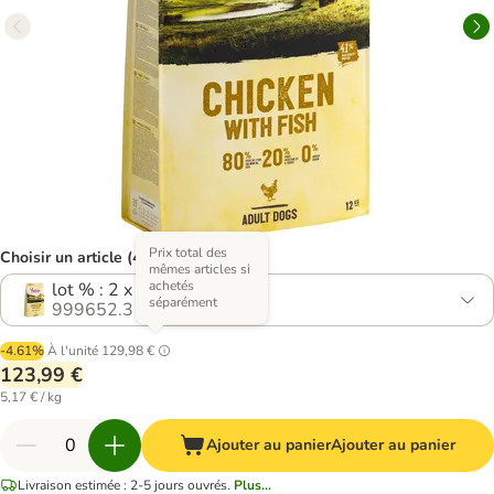
Prix total des
Choisir un article (4 variantes)
mêmes articles si
achetés
lot % : 2 x 12 kg
séparément
999652.3
-4.61%
À l'unité
129,98 €
123,99 €
5,17 € / kg
Ajouter au panier
Ajouter au panier
Livraison estimée : 2-5 jours ouvrés.
Plus...