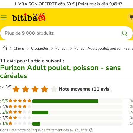
LIVRAISON OFFERTE dès 59 € | Point relais dès 0,49 €*
Menu
Rechercher
Chiens
Croquettes
Purizon
Purizon Adult poulet, poisson - sans
11 avis pour l'article suivant :
Purizon Adult poulet, poisson - sans
céréales
: 4.3/5
Note moyenne (11 avis)
: 5/5
(
8
)
: 4/5
(
0
)
: 3/5
(
2
)
: 2/5
(
0
)
: 1/5
(
1
)
Consultez notre politique de traitement des avis clients