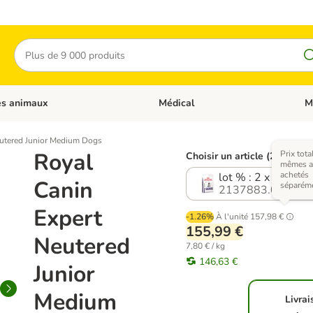
Rechercher
es animaux
Médical
M
 les catégories: Chats
Dérouler les catégories: Autres anima
Déro
eutered Junior Medium Dogs
Royal
Prix tota
Choisir un article (2 variant
mêmes ar
achetés
lot % : 2 x 10 kg
Canin
séparém
2137883.0
Expert
-1.26%
À l'unité
157,98 €
155,99 €
Neutered
7,80 € / kg
146,63 €
Junior
Medium
Livrai