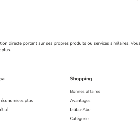
s
ection directe portant sur ses propres produits ou services similaires. V
oplus.
ba
Shopping
Bonnes affaires
 économisez plus
Avantages
lité
bitiba-Abo
Catégorie