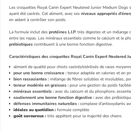
Les croquettes Royal Canin Expert Neutered Junior Medium Dogs s
ayant été castrés. Cet aliment, avec ses
niveaux appropriés d’éner
en aidant à contrôler son poids.
La formule inclut des
protéines L.I.P.
très digestes et un mélange de
entre les repas. Les minéraux essentiels comme le calcium et le ph
prébiotiques
contribuent à une bonne fonction digestive.
Caractéristiques des croquettes Royal Canin Expert Neutered Ju
aliment de qualité pour chiots castrés/stérilisés de races moyenn
pour une bonne croissance :
teneur adaptée en calories et en pr
bien rassasiantes :
mélange de fibres solubles et insolubles, po
teneur modérée en graisses :
pour une gestion du poids facilité
minéraux essentiels :
avec du calcium et du phosphore, essenti
soutiennent une bonne fonction digestive :
avec des prébioti
défenses immunitaires naturelles :
complexe d'antioxydants av
idéales au quotidien :
formule complète
goût savoureux :
très appétent pour la majorité des chiens