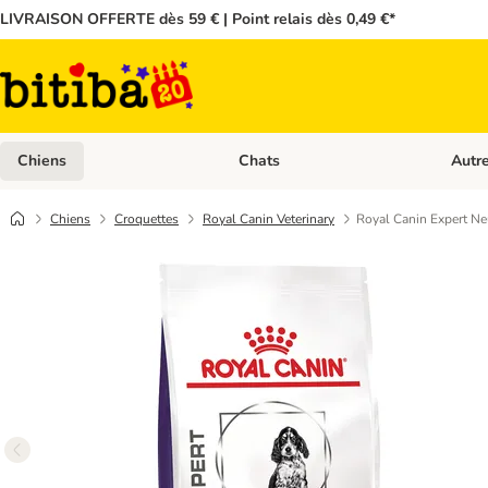
LIVRAISON OFFERTE dès 59 € | Point relais dès 0,49 €*
Chiens
Chats
Autr
Dérouler les catégories: Chiens
Dérouler
Chiens
Croquettes
Royal Canin Veterinary
Royal Canin Expert N