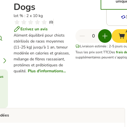
uniqu
Dogs
lot % : 2 x 10 kg
(
0
)
Ecrivez un avis
Aliment équilibré pour chiots
stérilisés de races moyennes
Livraison estimée : 2-5 jours o
(11-25 kg) jusqu'à 1 an, teneur
Tous les prix sont TTC
Des
frais d
modérée en calories et graisses,
supplémentaires peuvent s’appliq
mélange de fibres rassasiant,
protéines et prébiotiques de
qualité.
Plus d'informations...
lus
ndées