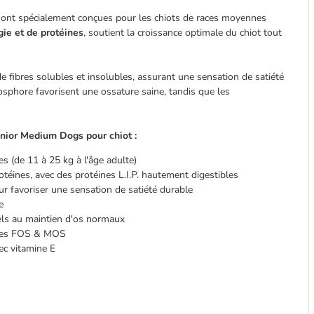
ont spécialement conçues pour les chiots de races moyennes
gie et de protéines
, soutient la croissance optimale du chiot tout
 fibres solubles et insolubles, assurant une sensation de satiété
osphore favorisent une ossature saine, tandis que les
nior Medium Dogs pour chiot :
es (de 11 à 25 kg à l'âge adulte)
otéines, avec des protéines L.I.P. hautement digestibles
ur favoriser une sensation de satiété durable
e
els au maintien d'os normaux
ques FOS & MOS
ec vitamine E