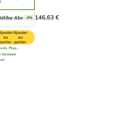
e
146,63 €
-6%
Ajouter
Ajouter
au
au
panier
panier
uvrés.
Plus...
e livraison
uer.