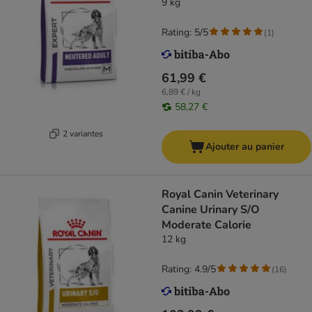
9 kg
Rating: 5/5
(
1
)
61,99 €
6,89 € / kg
58,27 €
2 variantes
Ajouter au panier
Royal Canin Veterinary
Canine Urinary S/O
Moderate Calorie
12 kg
Rating: 4.9/5
(
16
)