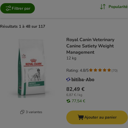
Popularité
Filtrer par
Résultats 1 à 48 sur 117
Royal Canin Veterinary
Canine Satiety Weight
Management
12 kg
Rating: 4.8/5
(
70
)
82,49 €
6,87 € / kg
77,54 €
3 variantes
Ajouter au panier