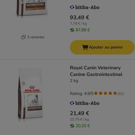
93,49 €
7,79 € / kg
87,88 €
3 variantes
Ajouter au panier
Royal Canin Veterinary
Canine Gastrointestinal
2 kg
Rating: 4.9/5
(
81
)
21,49 €
10,75 € / kg
20,20 €