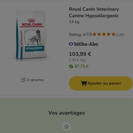
Royal Canin Veterinary
Canine Hypoallergenic
14 kg
Rating: 4.7/5
(
145
)
103,99 €
7,43 € / kg
97,75 €
4 variantes
Ajouter au panier
Vos avantages