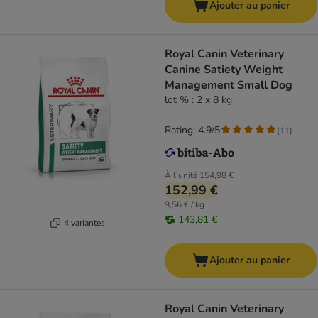
Ajouter au panier
Royal Canin Veterinary
Canine Satiety Weight
Management Small Dog
lot % : 2 x 8 kg
Rating: 4.9/5
(
11
)
À l'unité
154,98 €
152,99 €
9,56 € / kg
143,81 €
4 variantes
Ajouter au panier
Royal Canin Veterinary