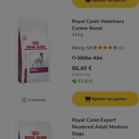
Ajouter au panier
Royal Canin Veterinary
Canine Renal
14 kg
Rating: 5/5
(
35
)
86,49 €
6,18 € / kg
81,30 €
Ajouter au panier
3 variantes
Royal Canin Expert
Neutered Adult Medium
Dogs