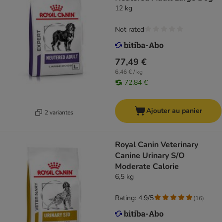
12 kg
Not rated
77,49 €
6,46 € / kg
72,84 €
Ajouter au panier
2 variantes
Royal Canin Veterinary
Canine Urinary S/O
Moderate Calorie
6,5 kg
Rating: 4.9/5
(
16
)