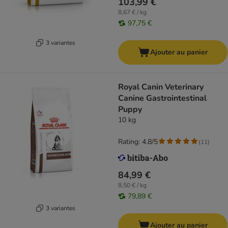
103,99 €
8,67 € / kg
97,75 €
3 variantes
Ajouter au panier
Royal Canin Veterinary
Canine Gastrointestinal
Puppy
10 kg
Rating: 4.8/5
(
11
)
84,99 €
8,50 € / kg
79,89 €
3 variantes
Ajouter au panier