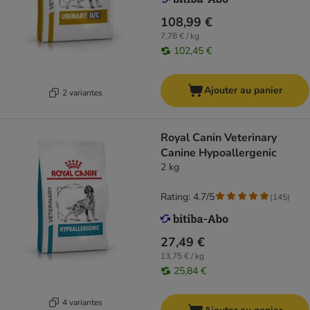
108,99 €
7,78 € / kg
102,45 €
Ajouter au panier
2 variantes
Royal Canin Veterinary
Canine Hypoallergenic
2 kg
Rating: 4.7/5
(
145
)
27,49 €
13,75 € / kg
25,84 €
4 variantes