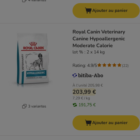
Ajouter au panier
Royal Canin Veterinary
Canine Hypoallergenic
Moderate Calorie
lot % : 2 x 14 kg
Rating: 4.9/5
(
22
)
À l'unité
205,98 €
203,99 €
7,29 € / kg
191,75 €
3 variantes
Ajouter au panier