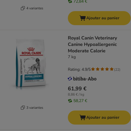
72,84 €
4 variantes
Ajouter au panier
Royal Canin Veterinary
Canine Hypoallergenic
Moderate Calorie
7 kg
Rating: 4.9/5
(
22
)
61,99 €
8,86 € / kg
58,27 €
3 variantes
Ajouter au panier