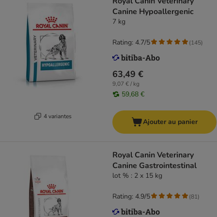
Royal Canin Veterinary
Canine Hypoallergenic
7 kg
Rating: 4.7/5
(
145
)
63,49 €
9,07 € / kg
59,68 €
4 variantes
Ajouter au panier
Royal Canin Veterinary
Canine Gastrointestinal
lot % : 2 x 15 kg
Rating: 4.9/5
(
81
)