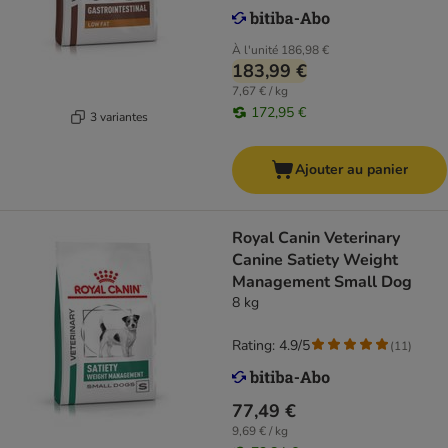
À l'unité
186,98 €
183,99 €
7,67 € / kg
172,95 €
3 variantes
Ajouter au panier
Royal Canin Veterinary
Canine Satiety Weight
Management Small Dog
8 kg
Rating: 4.9/5
(
11
)
77,49 €
9,69 € / kg