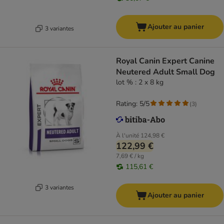
Ajouter au panier
3 variantes
Royal Canin Expert Canine
Neutered Adult Small Dog
lot % : 2 x 8 kg
Rating: 5/5
(
3
)
À l'unité
124,98 €
122,99 €
7,69 € / kg
115,61 €
3 variantes
Ajouter au panier