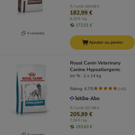
À l'unité
184,98 €
182,99 €
6,10 € / kg
172,01 €
4 variantes
Ajouter au panier
Royal Canin Veterinary
Canine Hypoallergenic
lot % : 2 x 14 kg
Rating: 4.7/5
(
145
)
À l'unité
207,98 €
205,99 €
7,36 € / kg
193,63 €
4 variantes