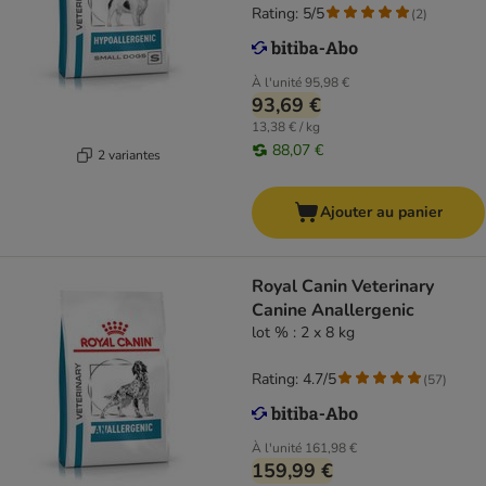
Rating: 5/5
(
2
)
À l'unité
95,98 €
93,69 €
13,38 € / kg
88,07 €
2 variantes
Ajouter au panier
Royal Canin Veterinary
Canine Anallergenic
lot % : 2 x 8 kg
Rating: 4.7/5
(
57
)
À l'unité
161,98 €
159,99 €