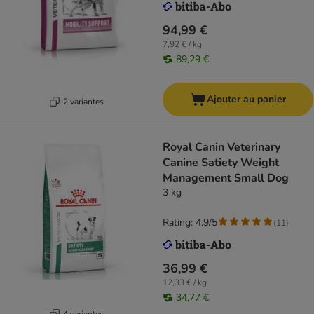
94,99 €
7,92 € / kg
89,29 €
Ajouter au panier
2 variantes
Royal Canin Veterinary
Canine Satiety Weight
Management Small Dog
3 kg
Rating: 4.9/5
(
11
)
36,99 €
12,33 € / kg
34,77 €
4 variantes