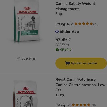
Canine Satiety Weight
Management
6 kg
Rating: 4.8/5
(
70
)
52,49 €
8,75 € / kg
49,34 €
3 variantes
Ajouter au panier
Royal Canin Veterinary
Canine Gastrointestinal Low
Fat
12 kg
Rating: 5/5
(
58
)