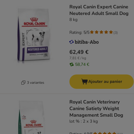
Royal Canin Expert Canine
Neutered Adult Small Dog
8 kg
Rating: 5/5
(
3
)
62,49 €
7,81 € / kg
58,74 €
Ajouter au panier
3 variantes
Royal Canin Veterinary
Canine Satiety Weight
Management Small Dog
lot % : 2 x 3 kg