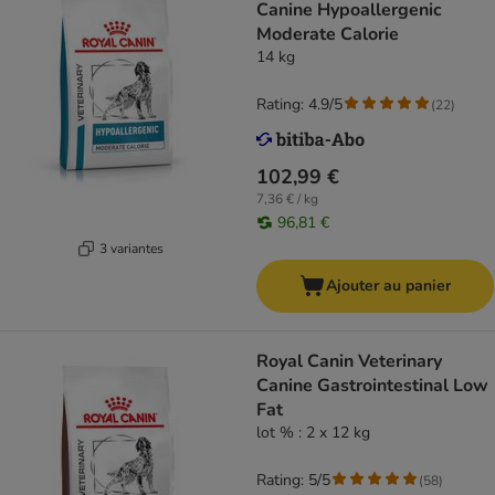
Canine Hypoallergenic
Moderate Calorie
14 kg
Rating: 4.9/5
(
22
)
102,99 €
7,36 € / kg
96,81 €
3 variantes
Ajouter au panier
Royal Canin Veterinary
Canine Gastrointestinal Low
Fat
lot % : 2 x 12 kg
Rating: 5/5
(
58
)