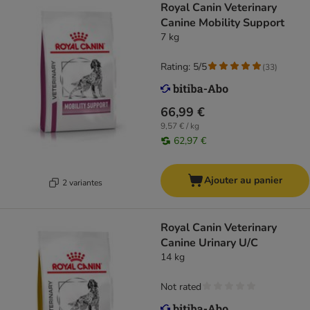
Royal Canin Veterinary
Canine Mobility Support
7 kg
Rating: 5/5
(
33
)
66,99 €
9,57 € / kg
62,97 €
Ajouter au panier
2 variantes
Royal Canin Veterinary
Canine Urinary U/C
14 kg
Not rated