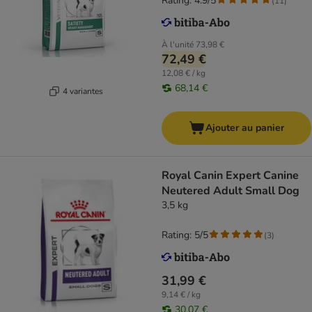
Rating: 4.9/5
(
11
)
À l'unité
73,98 €
72,49 €
12,08 € / kg
68,14 €
4 variantes
Ajouter au panier
Royal Canin Expert Canine
Neutered Adult Small Dog
3,5 kg
Rating: 5/5
(
3
)
31,99 €
9,14 € / kg
30,07 €