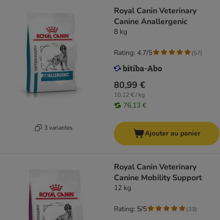
Royal Canin Veterinary
Canine Anallergenic
8 kg
Rating: 4.7/5
(
57
)
80,99 €
10,12 € / kg
76,13 €
3 variantes
Ajouter au panier
Royal Canin Veterinary
Canine Mobility Support
12 kg
Rating: 5/5
(
33
)