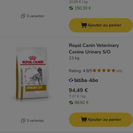
10,00 € / kg
150,39 €
3 variantes
Ajouter au panier
Royal Canin Veterinary
Canine Urinary S/O
13 kg
Rating: 4.9/5
(
49
)
94,49 €
7,27 € / kg
88,82 €
Ajouter au panier
3 variantes