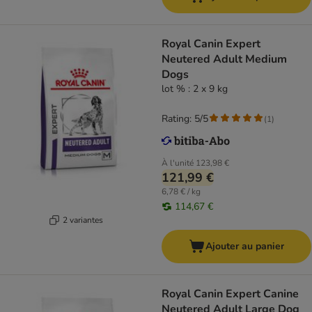
Royal Canin Expert
Neutered Adult Medium
Dogs
lot % : 2 x 9 kg
Rating: 5/5
(
1
)
À l'unité
123,98 €
121,99 €
6,78 € / kg
114,67 €
2 variantes
Ajouter au panier
Royal Canin Expert Canine
Neutered Adult Large Dog