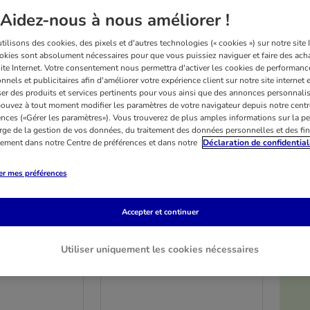
Aidez-nous à nous améliorer !
ilisons des cookies, des pixels et d'autres technologies (« cookies ») sur notre site I
okies sont absolument nécessaires pour que vous puissiez naviguer et faire des acha
site Internet. Votre consentement nous permettra d'activer les cookies de performanc
nnels et publicitaires afin d'améliorer votre expérience client sur notre site internet 
er des produits et services pertinents pour vous ainsi que des annonces personnalis
ouvez à tout moment modifier les paramètres de votre navigateur depuis notre centr
ences («Gérer les paramètres»). Vous trouverez de plus amples informations sur la p
rge de la gestion de vos données, du traitement des données personnelles et des fin
itement dans notre Centre de préférences et dans notre
Déclaration de confidential
er mes préférences
Accepter et continuer
5 variantes
inary Diets
Advance Veterinary Diets
Utiliser uniquement les cookies nécessaires
Urinary
lot % : 2 x 8 kg