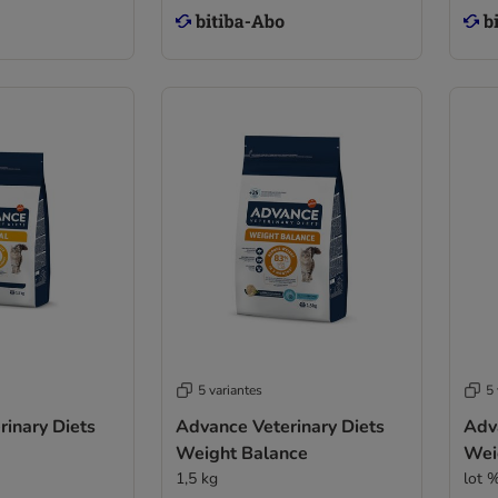
5 variantes
5 
inary Diets
Advance Veterinary Diets
Adv
Weight Balance
Wei
1,5 kg
lot %