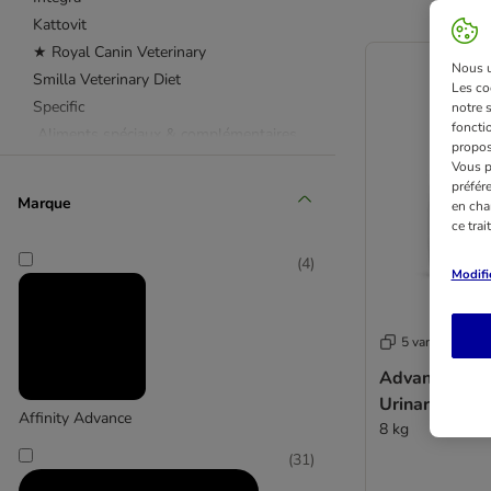
Kattovit
★ Royal Canin Veterinary
Nous ut
Smilla Veterinary Diet
Les co
Specific
notre 
fonctio
Aliments spéciaux & complémentaires
propos
kooa
Vous p
préfér
Marque
en cha
ce tra
(
4
)
Modifi
5 variantes
Advance Veter
Urinary
Affinity Advance
8 kg
(
31
)