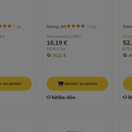
Rating: 4/5
Ratin
(
3
)
(
11
)
9 €
Prix conseillé
17,99 €
À l'un
16,19 €
52,
10,79 € / kg
8,75 €
15,22 €
4
r au panier
Ajouter au panier