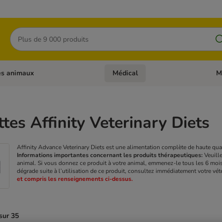
Rechercher
es animaux
Médical
M
 les catégories: Chats
Dérouler les catégories: Autres anima
Déro
tes Affinity Veterinary Diets
Affinity Advance Veterinary Diets est une alimentation complète de haute qua
Informations importantes concernant les produits thérapeutiques:
Veuille
animal. Si vous donnez ce produit à votre animal, emmenez-le tous les 6 mois c
dégrade suite à l’utilisation de ce produit, consultez immédiatement votre vét
et compris les renseignements ci-dessus.
sur 35