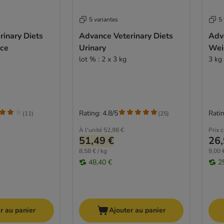
5 variantes
5 
inary Diets
Advance Veterinary Diets
Adv
ce
Urinary
Wei
lot % : 2 x 3 kg
3 kg
Rating: 4.8/5
Ratin
(
11
)
(
25
)
À l'unité
52,98 €
Prix 
51,49 €
26,
8,58 € / kg
9,00 €
48,40 €
2
r au panier
Ajouter au panier