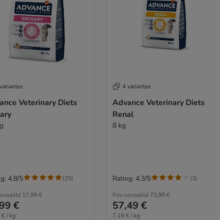
variantes
4 variantes
ance Veterinary Diets
Advance Veterinary Diets
ary
Renal
kg
8 kg
g: 4.8/5
Rating: 4.3/5
(
25
)
(
3
)
conseillé
17,99 €
Prix conseillé
73,99 €
99 €
57,49 €
 € / kg
7,19 € / kg