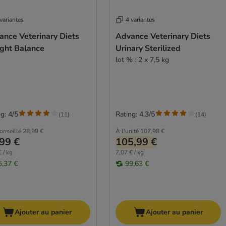
variantes
4 variantes
ance Veterinary Diets
Advance Veterinary Diets
ght Balance
Urinary Sterilized
lot % : 2 x 7,5 kg
g: 4/5
Rating: 4.3/5
(
11
)
(
14
)
conseillé
28,99 €
À l'unité
107,98 €
99 €
105,99 €
 / kg
7,07 € / kg
5,37 €
99,63 €
Ajouter au panier
Ajouter au panier