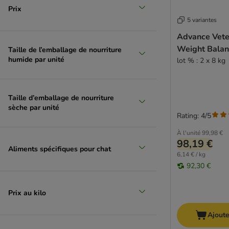
Prix
5 variantes
Advance Veter
Weight Balan
Taille de l’emballage de nourriture
humide par unité
lot % : 2 x 8 kg
Taille d’emballage de nourriture
sèche par unité
Rating: 4/5
À l'unité
99,98 €
98,19 €
Aliments spécifiques pour chat
6,14 € / kg
92,30 €
Prix au kilo
Ajoute