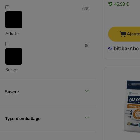
46,99 €
(
28
)
Adulte
Ajoute
(
8
)
Senior
Saveur
Type d'emballage