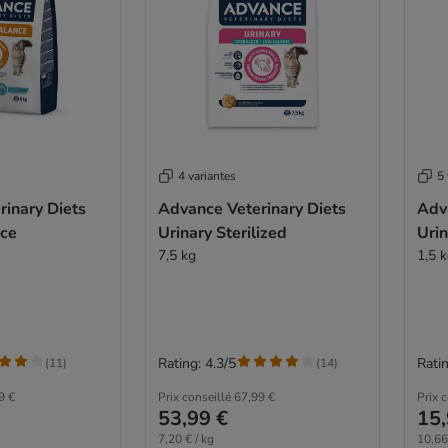
4 variantes
5 
inary Diets
Advance Veterinary Diets
Adv
ce
Urinary Sterilized
Urin
7,5 kg
1,5 
Rating: 4.3/5
Ratin
(
11
)
(
14
)
9 €
Prix conseillé
67,99 €
Prix 
53,99 €
15,
7,20 € / kg
10,66