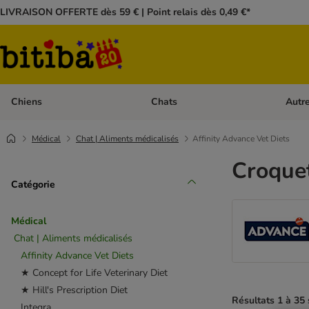
LIVRAISON OFFERTE dès 59 € | Point relais dès 0,49 €*
Chiens
Chats
Autr
Dérouler les catégories: Chiens
Dérouler
Médical
Chat | Aliments médicalisés
Affinity Advance Vet Diets
Croquet
Catégorie
Médical
Chat | Aliments médicalisés
Affinity Advance Vet Diets
★ Concept for Life Veterinary Diet
★ Hill's Prescription Diet
Résultats 1 à 35 
Integra