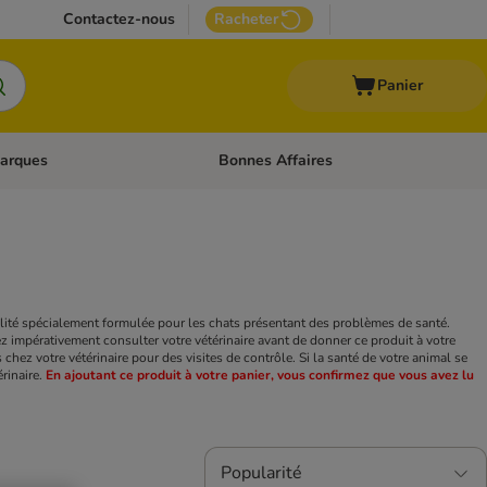
Contactez-nous
Racheter
Panier
arques
Bonnes Affaires
ux
uler les catégories: Médical
Dérouler les catégories: Marques
lité spécialement formulée pour les chats présentant des problèmes de santé.
z impérativement consulter votre vétérinaire avant de donner ce produit à votre
hez votre vétérinaire pour des visites de contrôle. Si la santé de votre animal se
érinaire.
En ajoutant ce produit à votre panier, vous confirmez que vous avez lu
Popularité