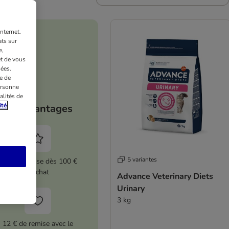
nternet.
ts sur
e,
et de vous
ées.
e de
ersonne
alités de
ité
Vos avantages
5 variantes
5 % de remise dès 100 €
d'achat
Advance Veterinary Diets
Urinary
3 kg
12 € de remise avec le