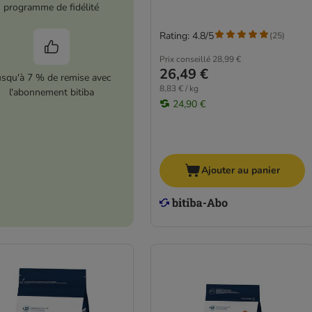
programme de fidélité
Rating: 4.8/5
(
25
)
Prix conseillé
28,99 €
26,49 €
usqu'à 7 % de remise avec
8,83 € / kg
l'abonnement bitiba
24,90 €
Ajouter au panier