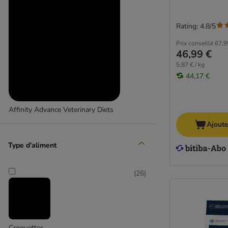
Rating: 4.8/5
Prix conseillé
67,9
46,99 €
5,87 € / kg
44,17 €
Affinity Advance Veterinary Diets
Ajoute
Type d’aliment
(
26
)
Croquettes