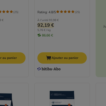
Rating: 4.8/5
(
25
)
(
25
)
9 €
À l'unité
93,98 €
92,19 €
J
5,76 € / kg
86,66 €
r au panier
Ajouter au panier