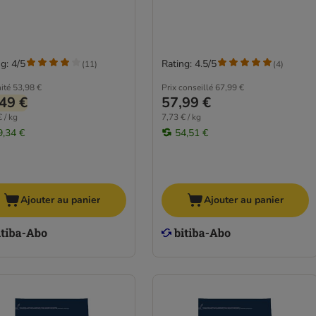
g: 4/5
Rating: 4.5/5
(
11
)
(
4
)
ité
53,98 €
Prix conseillé
67,99 €
49 €
57,99 €
 / kg
7,73 € / kg
9,34 €
54,51 €
Ajouter au panier
Ajouter au panier