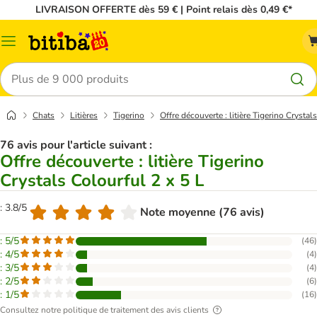
LIVRAISON OFFERTE dès 59 € | Point relais dès 0,49 €*
Menu
Rechercher
Chats
Litières
Tigerino
Offre découverte : litière Tigerino Crystal
76 avis pour l'article suivant :
Offre découverte : litière Tigerino
Crystals Colourful 2 x 5 L
: 3.8/5
Note moyenne (76 avis)
: 5/5
(
46
)
: 4/5
(
4
)
: 3/5
(
4
)
: 2/5
(
6
)
: 1/5
(
16
)
Consultez notre politique de traitement des avis clients