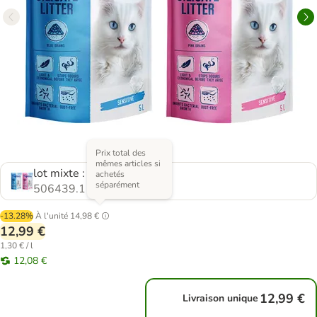
Prix total des
mêmes articles si
lot mixte : 2 x 5 L
achetés
séparément
506439.1
-13.28%
À l'unité
14,98 €
12,99 €
1,30 € / l
12,08 €
12,99 €
Livraison unique