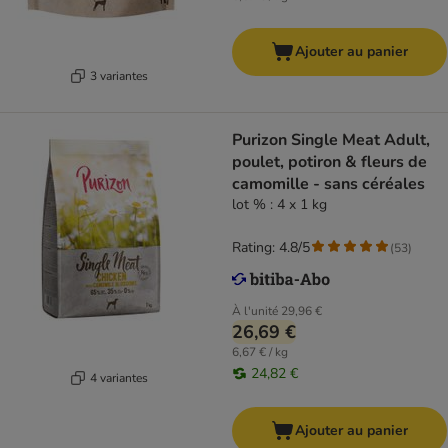
Ajouter au panier
3 variantes
Purizon Single Meat Adult,
poulet, potiron & fleurs de
camomille - sans céréales
lot % : 4 x 1 kg
Rating: 4.8/5
(
53
)
À l'unité
29,96 €
26,69 €
6,67 € / kg
24,82 €
4 variantes
Ajouter au panier