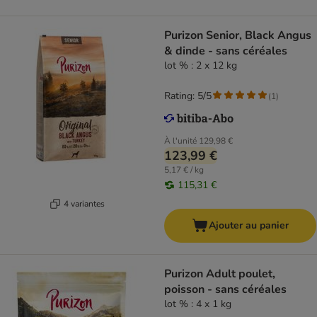
Purizon Senior, Black Angus
& dinde - sans céréales
lot % : 2 x 12 kg
Rating: 5/5
(
1
)
À l'unité
129,98 €
123,99 €
5,17 € / kg
115,31 €
4 variantes
Ajouter au panier
Purizon Adult poulet,
poisson - sans céréales
lot % : 4 x 1 kg