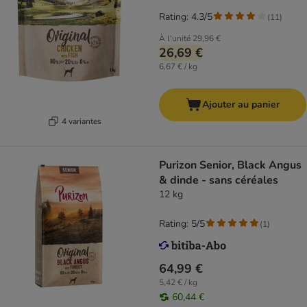
Rating: 4.3/5
(
11
)
À l'unité
29,96 €
26,69 €
6,67 € / kg
Ajouter au panier
4 variantes
Purizon Senior, Black Angus
& dinde - sans céréales
12 kg
Rating: 5/5
(
1
)
64,99 €
5,42 € / kg
60,44 €