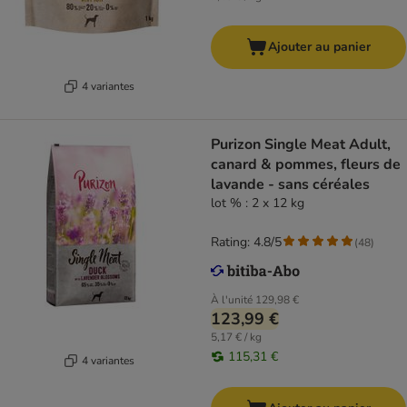
Ajouter au panier
4 variantes
Purizon Single Meat Adult,
canard & pommes, fleurs de
lavande - sans céréales
lot % : 2 x 12 kg
Rating: 4.8/5
(
48
)
À l'unité
129,98 €
123,99 €
5,17 € / kg
115,31 €
4 variantes