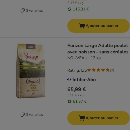
5,17 € / kg
115,31 €
3 variantes
Ajouter au panier
Purizon Large Adulte poulet
avec poisson - sans céréales
NOUVEAU : 12 kg
Rating: 5/5
(
7
)
65,99 €
5,50 € / kg
61,37 €
2 variantes
Ajouter au panier