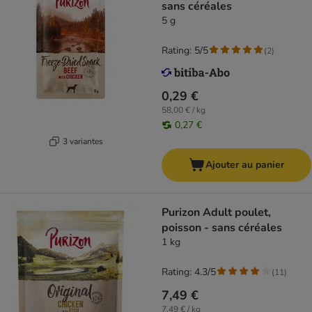
sans céréales
5 g
Rating: 5/5
(
2
)
0,29 €
58,00 € / kg
0,27 €
3 variantes
Ajouter au panier
Purizon Adult poulet,
poisson - sans céréales
1 kg
Rating: 4.3/5
(
11
)
7,49 €
7,49 € / kg