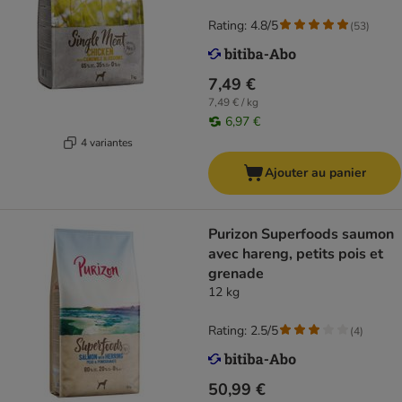
Rating: 4.8/5
(
53
)
7,49 €
7,49 € / kg
6,97 €
4 variantes
Ajouter au panier
Purizon Superfoods saumon
avec hareng, petits pois et
grenade
12 kg
Rating: 2.5/5
(
4
)
50,99 €