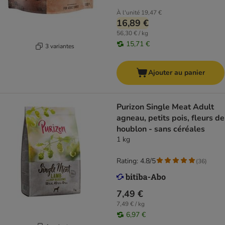
À l'unité
19,47 €
16,89 €
56,30 € / kg
15,71 €
3 variantes
Ajouter au panier
Purizon Single Meat Adult
agneau, petits pois, fleurs de
houblon - sans céréales
1 kg
Rating: 4.8/5
(
36
)
7,49 €
7,49 € / kg
6,97 €