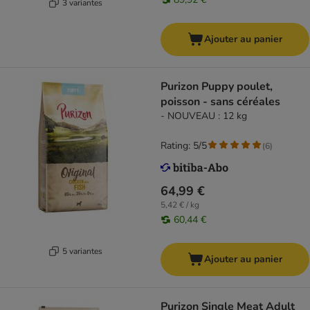
3 variantes
Ajouter au panier
Purizon Puppy poulet,
poisson - sans céréales
- NOUVEAU : 12 kg
Rating: 5/5
(
6
)
64,99 €
5,42 € / kg
60,44 €
5 variantes
Ajouter au panier
Purizon Single Meat Adult