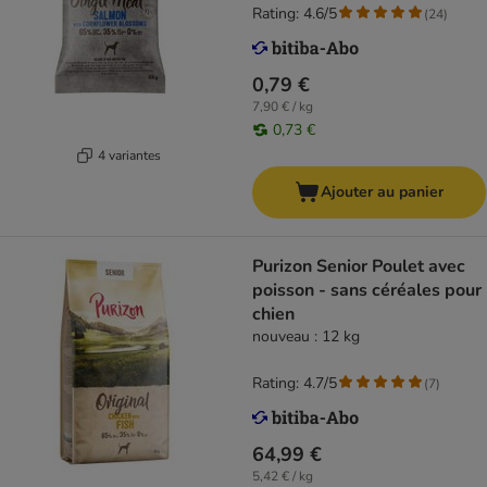
Rating: 4.6/5
(
24
)
0,79 €
7,90 € / kg
0,73 €
4 variantes
Ajouter au panier
Purizon Senior Poulet avec
poisson - sans céréales pour
chien
nouveau : 12 kg
Rating: 4.7/5
(
7
)
64,99 €
5,42 € / kg