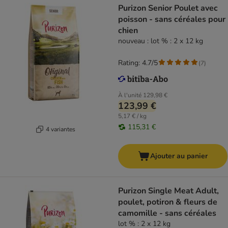
Purizon Senior Poulet avec
poisson - sans céréales pour
chien
nouveau : lot % : 2 x 12 kg
Rating: 4.7/5
(
7
)
À l'unité
129,98 €
123,99 €
5,17 € / kg
115,31 €
4 variantes
Ajouter au panier
Purizon Single Meat Adult,
poulet, potiron & fleurs de
camomille - sans céréales
lot % : 2 x 12 kg