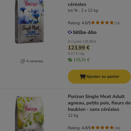
céréales
lot % : 2 x 12 kg
Rating: 4.6/5
(
24
)
À l'unité
129,98 €
123,99 €
5,17 € / kg
115,31 €
4 variantes
Ajouter au panier
Purizon Single Meat Adult
agneau, petits pois, fleurs de
houblon - sans céréales
12 kg
Rating: 4.8/5
(
36
)