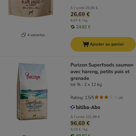
À l'unité
29,96 €
26,69 €
6,67 € / kg
24,82 €
4 variantes
Ajouter au panier
Purizon Superfoods saumon
avec hareng, petits pois et
grenade
lot % : 2 x 12 kg
Rating: 2.5/5
(
4
)
À l'unité
101,98 €
96,69 €
4,03 € / kg
89,92 €