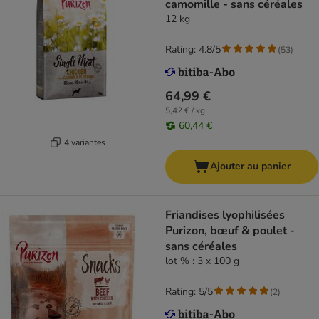
camomille - sans céréales
12 kg
Rating: 4.8/5
(
53
)
64,99 €
5,42 € / kg
60,44 €
4 variantes
Ajouter au panier
Friandises lyophilisées
Purizon, bœuf & poulet -
sans céréales
lot % : 3 x 100 g
Rating: 5/5
(
2
)