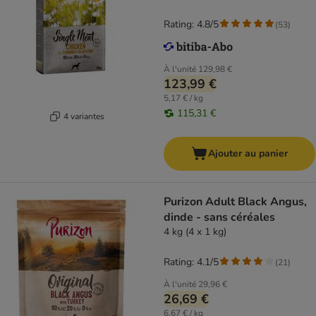
Rating: 4.8/5
(
53
)
À l'unité
129,98 €
123,99 €
5,17 € / kg
115,31 €
4 variantes
Ajouter au panier
Purizon Adult Black Angus,
dinde - sans céréales
4 kg (4 x 1 kg)
Rating: 4.1/5
(
21
)
À l'unité
29,96 €
26,69 €
6,67 € / kg