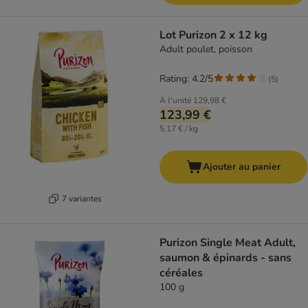
Lot Purizon 2 x 12 kg
Adult poulet, poisson
Rating: 4.2/5
(
5
)
À l'unité
129,98 €
123,99 €
5,17 € / kg
Ajouter au panier
7 variantes
Purizon Single Meat Adult,
saumon & épinards - sans
céréales
100 g