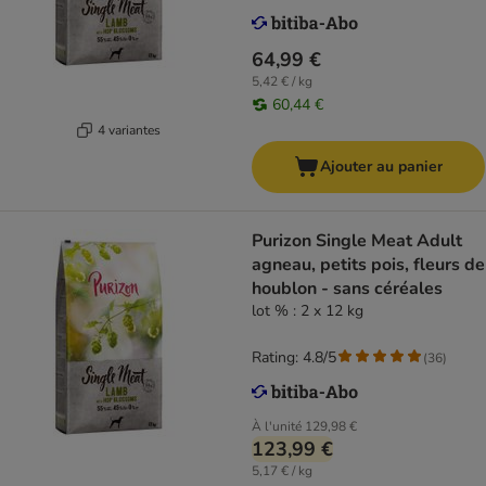
64,99 €
5,42 € / kg
60,44 €
4 variantes
Ajouter au panier
Purizon Single Meat Adult
agneau, petits pois, fleurs de
houblon - sans céréales
lot % : 2 x 12 kg
Rating: 4.8/5
(
36
)
À l'unité
129,98 €
123,99 €
5,17 € / kg