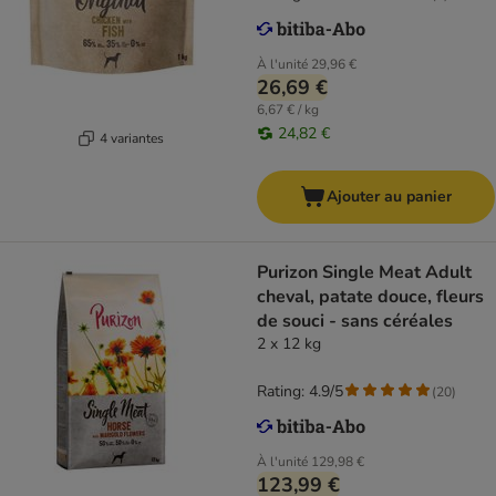
À l'unité
29,96 €
26,69 €
6,67 € / kg
24,82 €
4 variantes
Ajouter au panier
Purizon Single Meat Adult
cheval, patate douce, fleurs
de souci - sans céréales
2 x 12 kg
Rating: 4.9/5
(
20
)
À l'unité
129,98 €
123,99 €