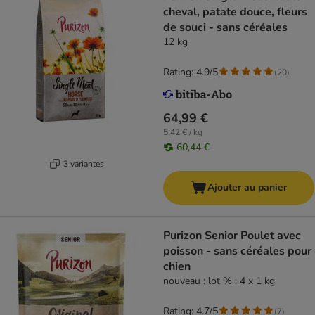
cheval, patate douce, fleurs
de souci - sans céréales
12 kg
Rating: 4.9/5
(
20
)
64,99 €
5,42 € / kg
60,44 €
3 variantes
Ajouter au panier
Purizon Senior Poulet avec
poisson - sans céréales pour
chien
nouveau : lot % : 4 x 1 kg
Rating: 4.7/5
(
7
)