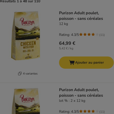
Résultats 1 à 48 sur 110
Purizon Adult poulet,
poisson - sans céréales
12 kg
Rating: 4.3/5
(
11
)
64,99 €
5,42 € / kg
Ajouter au panier
4 variantes
Purizon Adult poulet,
poisson - sans céréales
lot % : 2 x 12 kg
Rating: 4.3/5
(
11
)