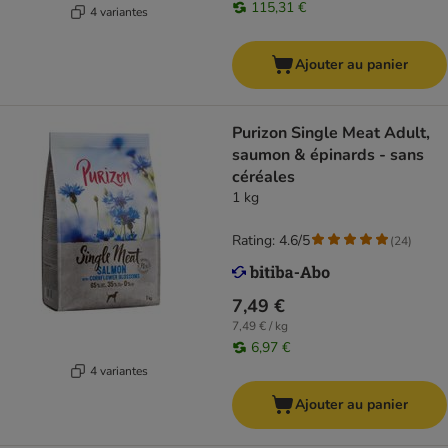
115,31 €
4 variantes
Ajouter au panier
Purizon Single Meat Adult,
saumon & épinards - sans
céréales
1 kg
Rating: 4.6/5
(
24
)
7,49 €
7,49 € / kg
6,97 €
4 variantes
Ajouter au panier