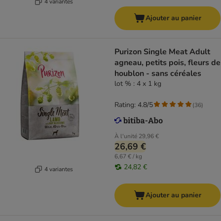
4 variantes
Ajouter au panier
Purizon Single Meat Adult
agneau, petits pois, fleurs de
houblon - sans céréales
lot % : 4 x 1 kg
Rating: 4.8/5
(
36
)
À l'unité
29,96 €
26,69 €
6,67 € / kg
24,82 €
4 variantes
Ajouter au panier