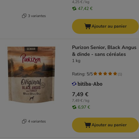
4,25 € / kg
47,42 €
3 variantes
Ajouter au panier
Purizon Senior, Black Angus
& dinde - sans céréales
1 kg
Rating: 5/5
(
1
)
7,49 €
7,49 € / kg
6,97 €
4 variantes
Ajouter au panier