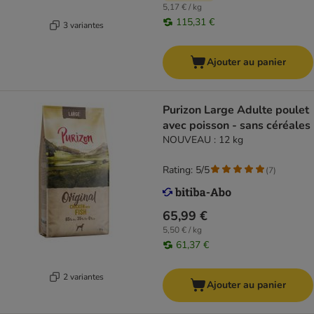
5,17 € / kg
115,31 €
3 variantes
Ajouter au panier
Purizon Large Adulte poulet
avec poisson - sans céréales
NOUVEAU : 12 kg
Rating: 5/5
(
7
)
65,99 €
5,50 € / kg
61,37 €
2 variantes
Ajouter au panier