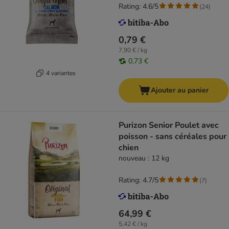
Rating: 4.6/5
(
24
)
0,79 €
7,90 € / kg
0,73 €
4 variantes
Ajouter au panier
Purizon Senior Poulet avec
poisson - sans céréales pour
chien
nouveau : 12 kg
Rating: 4.7/5
(
7
)
64,99 €
5,42 € / kg