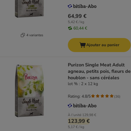
64,99 €
5,42 € / kg
60,44 €
4 variantes
Ajouter au panier
Purizon Single Meat Adult
agneau, petits pois, fleurs de
houblon - sans céréales
lot % : 2 x 12 kg
Rating: 4.8/5
(
36
)
À l'unité
129,98 €
123,99 €
5,17 € / kg