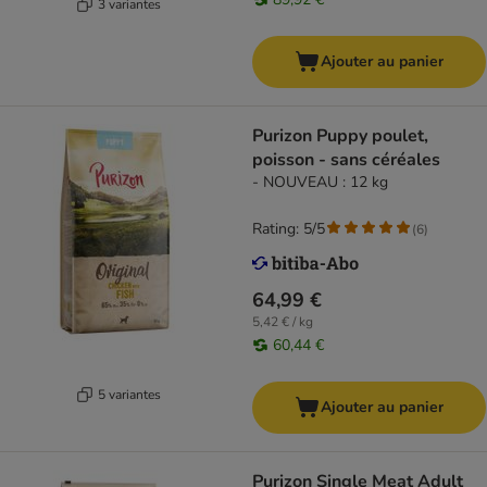
3 variantes
Ajouter au panier
Purizon Puppy poulet,
poisson - sans céréales
- NOUVEAU : 12 kg
Rating: 5/5
(
6
)
64,99 €
5,42 € / kg
60,44 €
5 variantes
Ajouter au panier
Purizon Single Meat Adult