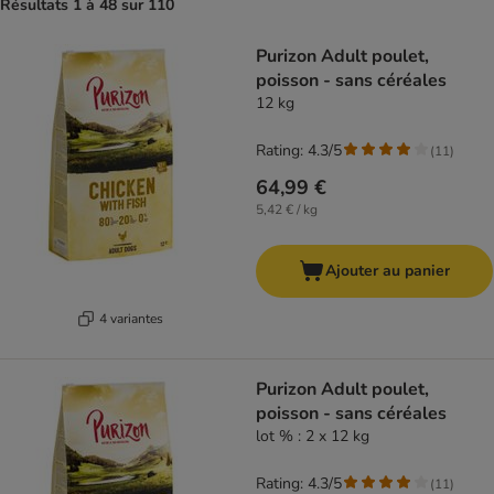
Résultats 1 à 48 sur 110
Purizon Adult poulet,
poisson - sans céréales
12 kg
Rating: 4.3/5
(
11
)
64,99 €
5,42 € / kg
Ajouter au panier
4 variantes
Purizon Adult poulet,
poisson - sans céréales
lot % : 2 x 12 kg
Rating: 4.3/5
(
11
)