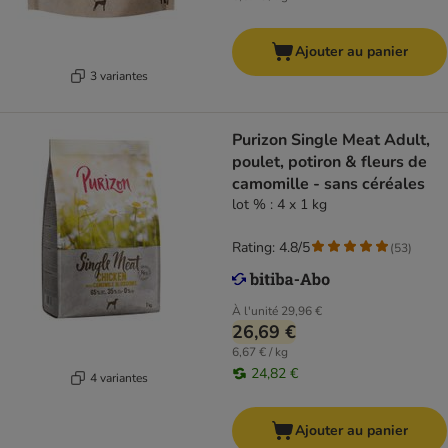
Ajouter au panier
3 variantes
Purizon Single Meat Adult,
poulet, potiron & fleurs de
camomille - sans céréales
lot % : 4 x 1 kg
Rating: 4.8/5
(
53
)
À l'unité
29,96 €
26,69 €
6,67 € / kg
24,82 €
4 variantes
Ajouter au panier