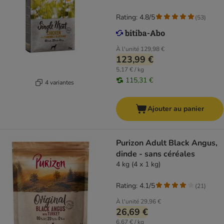
Rating: 4.8/5
(
53
)
À l'unité
129,98 €
123,99 €
5,17 € / kg
115,31 €
4 variantes
Ajouter au panier
Purizon Adult Black Angus,
dinde - sans céréales
4 kg (4 x 1 kg)
Rating: 4.1/5
(
21
)
À l'unité
29,96 €
26,69 €
6,67 € / kg