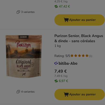
4,25 € / kg
47,42 €
3 variantes
Ajouter au panier
Purizon Senior, Black Angus
& dinde - sans céréales
1 kg
Rating: 5/5
(
1
)
7,49 €
7,49 € / kg
6,97 €
4 variantes
Ajouter au panier