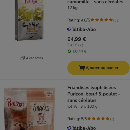
camomille - sans céréales
12 kg
Rating: 4.8/5
(
53
)
64,99 €
5,42 € / kg
60,44 €
4 variantes
Ajouter au panier
Friandises lyophilisées
Purizon, bœuf & poulet -
sans céréales
lot % : 3 x 100 g
Rating: 5/5
(
2
)