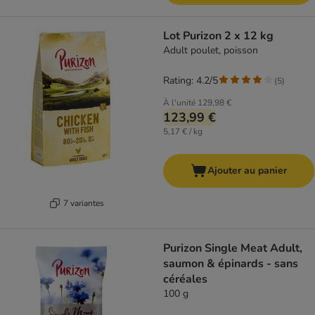
Lot Purizon 2 x 12 kg
Adult poulet, poisson
Rating: 4.2/5
(
5
)
À l'unité
129,98 €
123,99 €
5,17 € / kg
Ajouter au panier
7 variantes
Purizon Single Meat Adult,
saumon & épinards - sans
céréales
100 g