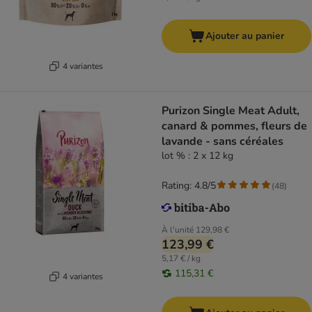
Ajouter au panier
4 variantes
Purizon Single Meat Adult,
canard & pommes, fleurs de
lavande - sans céréales
lot % : 2 x 12 kg
Rating: 4.8/5
(
48
)
À l'unité
129,98 €
123,99 €
5,17 € / kg
115,31 €
4 variantes