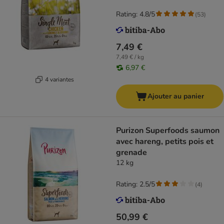
Rating: 4.8/5
(
53
)
7,49 €
7,49 € / kg
6,97 €
4 variantes
Ajouter au panier
Purizon Superfoods saumon
avec hareng, petits pois et
grenade
12 kg
Rating: 2.5/5
(
4
)
50,99 €