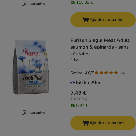
115,31 €
4 variantes
Ajouter au panier
Purizon Single Meat Adult,
saumon & épinards - sans
céréales
1 kg
Rating: 4.6/5
(
24
)
7,49 €
7,49 € / kg
6,97 €
4 variantes
Ajouter au panier