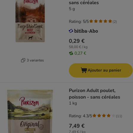
sans céréales
5 g
Rating: 5/5
(
2
)
0,29 €
58,00 € / kg
0,27 €
3 variantes
Ajouter au panier
Purizon Adult poulet,
poisson - sans céréales
1 kg
Rating: 4.3/5
(
11
)
7,49 €
7,49 € / kg