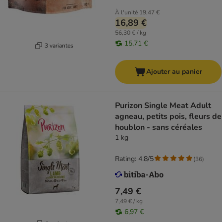
À l'unité
19,47 €
16,89 €
56,30 € / kg
15,71 €
3 variantes
Ajouter au panier
Purizon Single Meat Adult
agneau, petits pois, fleurs de
houblon - sans céréales
1 kg
Rating: 4.8/5
(
36
)
7,49 €
7,49 € / kg
6,97 €