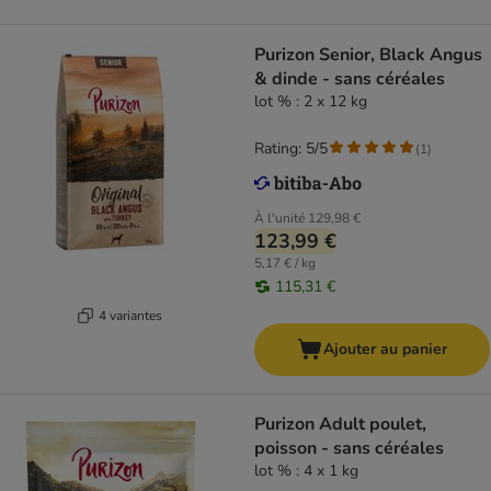
Purizon Senior, Black Angus
& dinde - sans céréales
lot % : 2 x 12 kg
Rating: 5/5
(
1
)
À l'unité
129,98 €
123,99 €
5,17 € / kg
115,31 €
4 variantes
Ajouter au panier
Purizon Adult poulet,
poisson - sans céréales
lot % : 4 x 1 kg