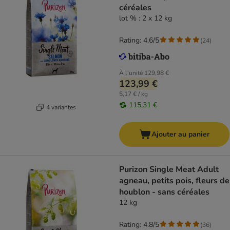
céréales
lot % : 2 x 12 kg
Rating: 4.6/5
(
24
)
À l'unité
129,98 €
123,99 €
5,17 € / kg
115,31 €
4 variantes
Ajouter au panier
Purizon Single Meat Adult
agneau, petits pois, fleurs de
houblon - sans céréales
12 kg
Rating: 4.8/5
(
36
)