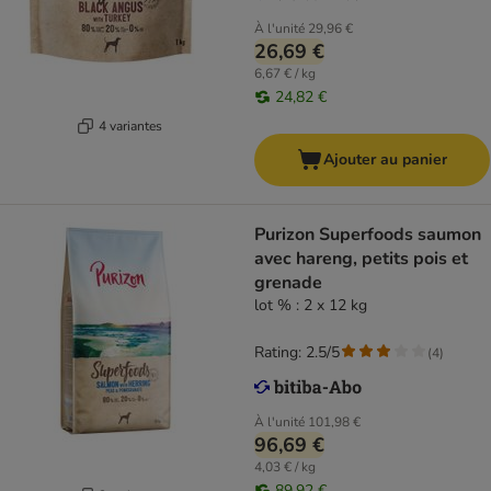
À l'unité
29,96 €
26,69 €
6,67 € / kg
24,82 €
4 variantes
Ajouter au panier
Purizon Superfoods saumon
avec hareng, petits pois et
grenade
lot % : 2 x 12 kg
Rating: 2.5/5
(
4
)
À l'unité
101,98 €
96,69 €
4,03 € / kg
89,92 €