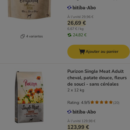
À l'unité
29,96 €
26,69 €
6,67 € / kg
24,82 €
4 variantes
Ajouter au panier
Purizon Single Meat Adult
cheval, patate douce, fleurs
de souci - sans céréales
2 x 12 kg
Rating: 4.9/5
(
20
)
À l'unité
129,98 €
123,99 €