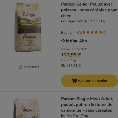
Purizon Senior Poulet avec
poisson - sans céréales pour
chien
nouveau : lot % : 2 x 12 kg
Rating: 4.7/5
(
7
)
À l'unité
129,98 €
123,99 €
5,17 € / kg
115,31 €
4 variantes
Ajouter au panier
Purizon Single Meat Adult,
poulet, potiron & fleurs de
camomille - sans céréales
lot % : 2 x 12 kg