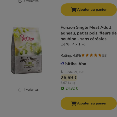
4 variantes
Ajouter au panier
Purizon Single Meat Adult
agneau, petits pois, fleurs de
houblon - sans céréales
lot % : 4 x 1 kg
Rating: 4.8/5
(
36
)
À l'unité
29,96 €
26,69 €
6,67 € / kg
24,82 €
4 variantes
Ajouter au panier