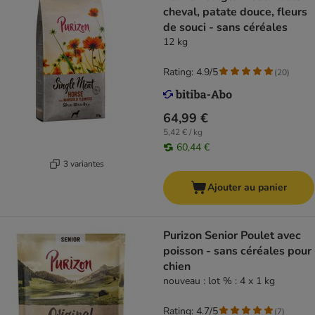
cheval, patate douce, fleurs
de souci - sans céréales
12 kg
Rating: 4.9/5
(
20
)
64,99 €
5,42 € / kg
60,44 €
3 variantes
Ajouter au panier
Purizon Senior Poulet avec
poisson - sans céréales pour
chien
nouveau : lot % : 4 x 1 kg
Rating: 4.7/5
(
7
)