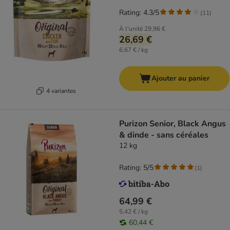
Rating: 4.3/5
(
11
)
À l'unité
29,96 €
26,69 €
6,67 € / kg
Ajouter au panier
4 variantes
Purizon Senior, Black Angus
& dinde - sans céréales
12 kg
Rating: 5/5
(
1
)
64,99 €
5,42 € / kg
60,44 €